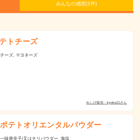
みんなの感想(
1
件)
テトチーズ
 チーズ, マヨネーズ
れしぴ提供：kyoko21さん
ポテトオリエンタルパウダー
 一味唐辛子/又はチリパウダー, 海塩