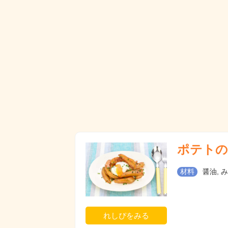
ポテトの
材料
醤油, 
れしぴをみる