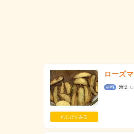
ローズマ
材料
海塩, 
れしぴをみる