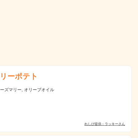
リーポテト
ローズマリー, オリーブオイル
れしぴ提供：ラッキーさん