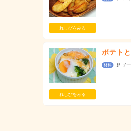
れしぴをみる
ポテトと
材料
卵, チー
れしぴをみる