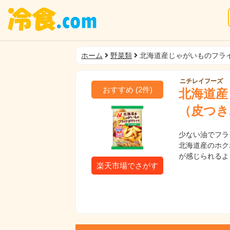
ホーム
野菜類
北海道産じゃがいものフラ
ニチレイフーズ
おすすめ
(
2
件)
北海道産
（皮つき
少ない油でフラ
北海道産のホク
が感じられるよ
楽天市場でさがす