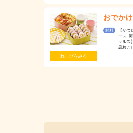
おでかけ
材料
【かつロ
ース, 
クルス】
黒粒こし
れしぴをみる