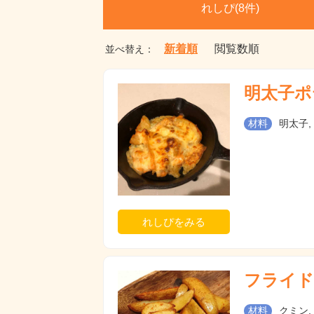
れしぴ(
8件)
新着順
閲覧数順
並べ替え：
明太子ポ
材料
明太子,
れしぴをみる
フライド
材料
クミン,