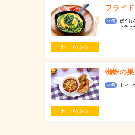
フライド
材料
ほうれん
ケチャ
れしぴをみる
蜘蛛の巣
材料
トマト
れしぴをみる