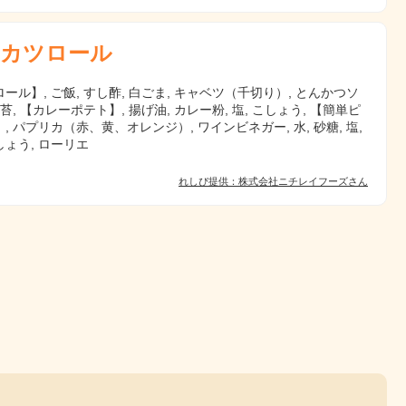
カツロール
ール】, ご飯, すし酢, 白ごま, キャベツ（千切り）, とんかつソ
海苔, 【カレーポテト】, 揚げ油, カレー粉, 塩, こしょう, 【簡単ピ
, パプリカ（赤、黄、オレンジ）, ワインビネガー, 水, 砂糖, 塩,
ょう, ローリエ
れしぴ提供：株式会社ニチレイフーズさん