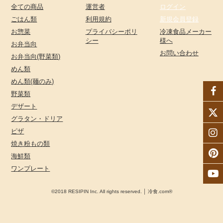
全ての商品
運営者
ログイン
ごはん類
利用規約
新規会員登録
お惣菜
プライバシーポリ
冷凍食品メーカー
シー
様へ
お弁当向
お問い合わせ
お弁当向(野菜類)
めん類
めん類(麺のみ)
野菜類
デザート
グラタン・ドリア
ピザ
焼き粉もの類
海鮮類
ワンプレート
©2018 RESIPIN Inc. All rights reserved. │ 冷食.com®