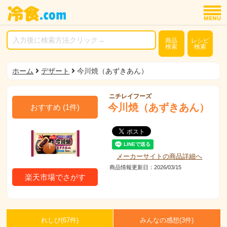
商品
レシピ
検索
検索
ホーム
デザート
今川焼（あずきあん）
ニチレイフーズ
今川焼（あずきあん）
おすすめ
(
1
件)
メーカーサイトの商品詳細へ
商品情報更新日：2026/03/15
楽天市場でさがす
れしぴ(
67件)
みんなの感想(
3
件)