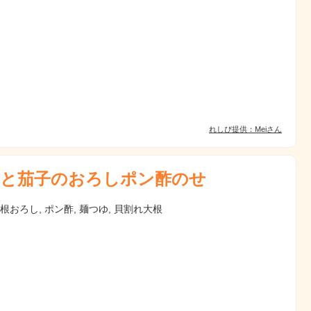
れしぴ提供：Meiさん
と茄子のおろしポン酢のせ
大根おろし, ポン酢, 麺つゆ, 貝割れ大根