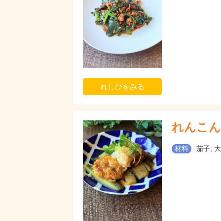
れしぴをみる
れんこん
材料
茄子, 