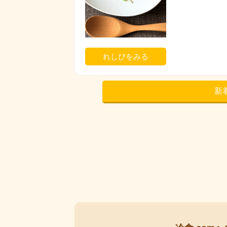
れしぴをみる
新