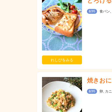
とろける
材料
食パン,
れしぴをみる
焼きおに
材料
卵, カ