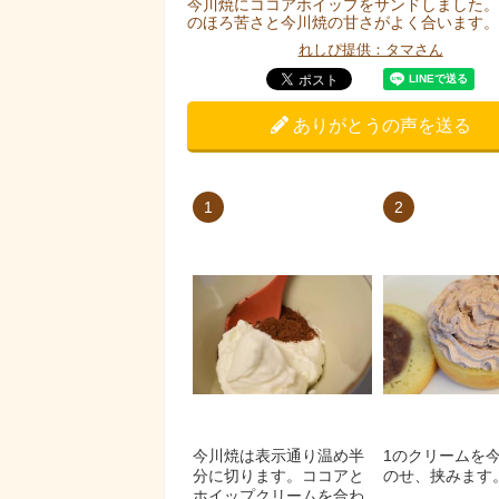
今川焼にココアホイップをサンドしました。
のほろ苦さと今川焼の甘さがよく合います。
れしぴ提供：タマさん
ありがとうの声を送る
1
2
今川焼は表示通り温め半
1のクリームを
分に切ります。ココアと
のせ、挟みます
ホイップクリームを合わ