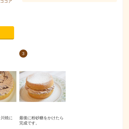
ココア
3
今川焼に
最後に粉砂糖をかけたら
。
完成です。