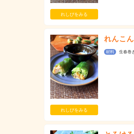
れしぴをみる
れんこん
材料
生春巻き
れしぴをみる