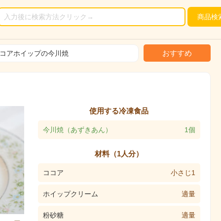
商品
検
おすすめ
コアホイップの今川焼
使用する冷凍食品
今川焼（あずきあん）
1個
材料（1人分）
ココア
小さじ1
ホイップクリーム
適量
粉砂糖
適量