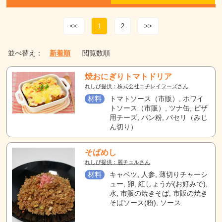
<<
1
2
>>
並べ替え：
新着順
閲覧数順
焼おにぎりトマトドリア
れしぴ提供：株式会社ニチレイフーズさん
材料
トマトソース（市販）, ホワイ
トソース（市販）, ツナ缶, ピザ
用チーズ, パン粉, パセリ（みじ
ん切り）
そばめし
れしぴ提供：麗チェルさん
材料
キャベツ, 人参, 薄切りチャーシ
ュー, 卵, 紅しょうが(お好みで),
水, 市販の焼きそば, 市販の焼き
そばソース(粉), ソース