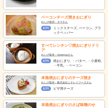
ベーコンチーズ焼きおにぎり
れしぴ提供：タマさん
材料
ミックスチーズ, ベーコン, ブラ
ックペッパー
すべてレンチン♡焼おにぎりドリ
ア
れしぴ提供：showyouさん
材料
焼おにぎり, ・バター, ・小麦粉,
・牛乳, ・ベーコン
本格焼おにぎりのチーズ焼き
れしぴ提供：株式会社ニチレイフーズさん
材料
ピザ用チーズ
本格焼おにぎりのさば味噌のせ