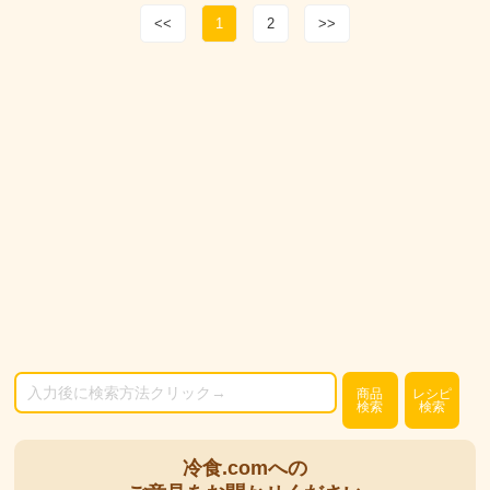
<<
1
2
>>
商品
レシピ
検索
検索
冷食.comへの