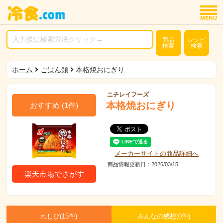
商品
レシピ
検索
検索
ホーム
ごはん類
本格焼おにぎり
ニチレイフーズ
本格焼おにぎり
おすすめ
(
1
件)
メーカーサイトの商品詳細へ
商品情報更新日：2026/03/15
楽天市場でさがす
れしぴ(
15件)
みんなの感想(
0
件)