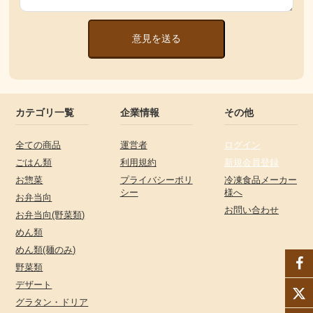
意見を送る
カテゴリ一覧
企業情報
その他
全ての商品
運営者
ログイン
ごはん類
利用規約
新規会員登録
お惣菜
プライバシーポリ
冷凍食品メーカー
シー
様へ
お弁当向
お問い合わせ
お弁当向(野菜類)
めん類
めん類(麺のみ)
野菜類
デザート
グラタン・ドリア