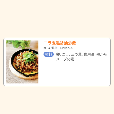
ニラ玉黒醤油炒飯
れしぴ提供：Rinrinさん
材料
卵, ニラ, 三つ葉, 食用油, 鶏がら
スープの素