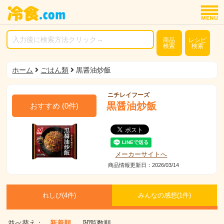
商品
レシピ
検索
検索
ホーム
ごはん類
黒醤油炒飯
ニチレイフーズ
黒醤油炒飯
おすすめ
(
0
件)
メーカーサイトへ
商品情報更新日：2026/03/14
れしぴ(
4件)
みんなの感想(
1
件)
並べ替え：
新着順
閲覧数順