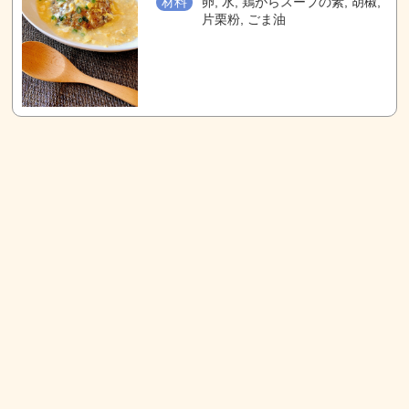
材料
卵, 水, 鶏がらスープの素, 胡椒,
片栗粉, ごま油