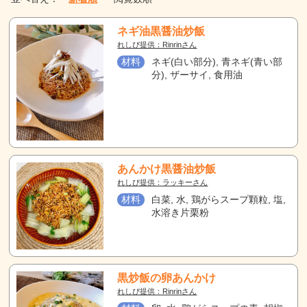
ネギ油黒醤油炒飯
れしぴ提供：Rinrinさん
材料
ネギ(白い部分), 青ネギ(青い部
分), ザーサイ, 食用油
あんかけ黒醤油炒飯
れしぴ提供：ラッキーさん
材料
白菜, 水, 鶏がらスープ顆粒, 塩,
水溶き片栗粉
黒炒飯の卵あんかけ
れしぴ提供：Rinrinさん