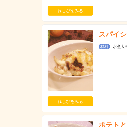
れしぴをみる
スパイシ
材料
水煮大豆
れしぴをみる
ポテトと