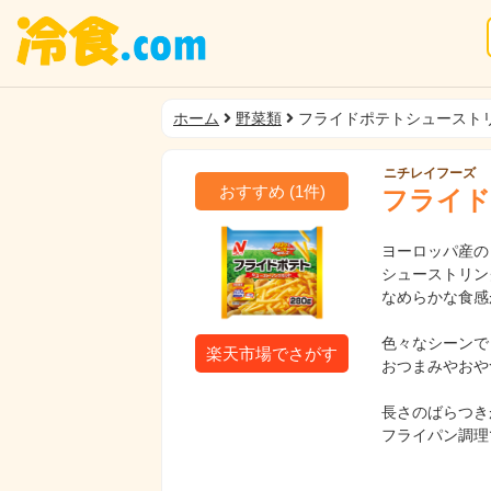
ホーム
野菜類
フライドポテトシュースト
ニチレイフーズ
おすすめ
(
1
件)
フライド
ヨーロッパ産の
シューストリン
なめらかな食感
色々なシーンで
楽天市場でさがす
おつまみやおや
長さのばらつき
フライパン調理