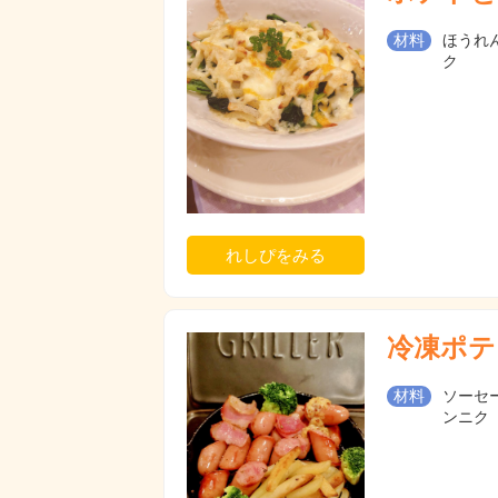
材料
ほうれん
ク
れしぴをみる
冷凍ポテ
材料
ソーセー
ンニク