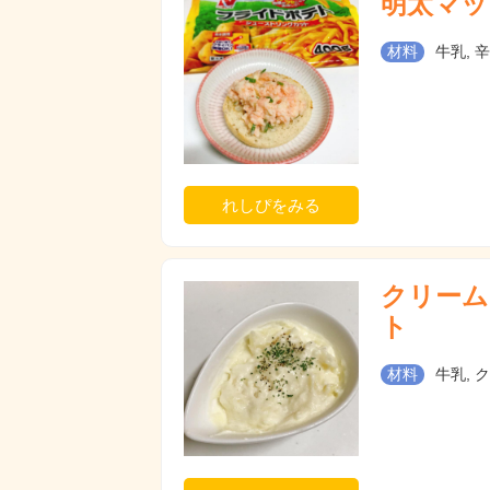
明太マッ
材料
牛乳, 
れしぴをみる
クリーム
ト
材料
牛乳, 