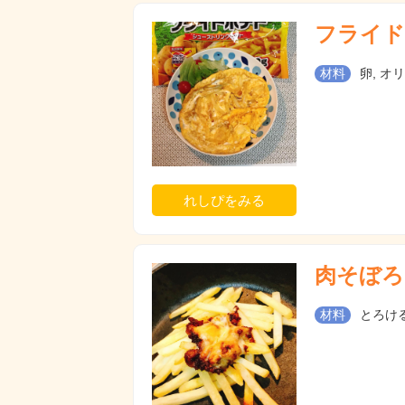
フライド
材料
卵, オ
れしぴをみる
肉そぼろ
材料
とろけ