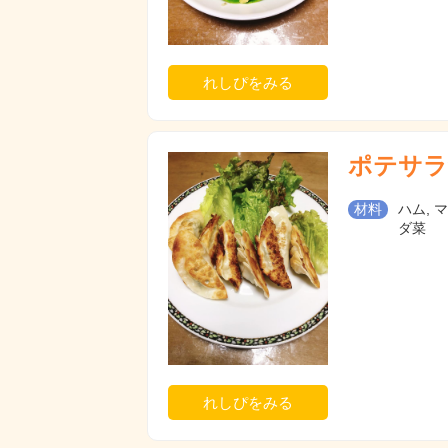
れしぴをみる
ポテサラ
材料
ハム, 
ダ菜
れしぴをみる