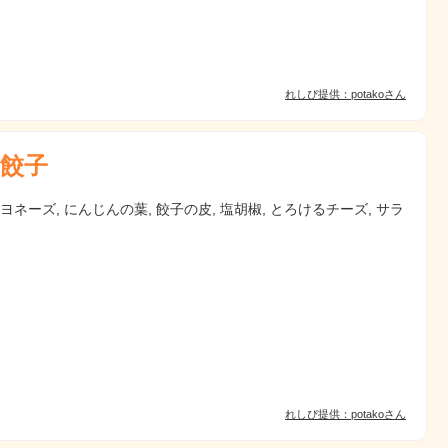
れしぴ提供：potakoさん
餃子
マヨネーズ, にんじんの葉, 餃子の皮, 塩胡椒, とろけるチーズ, サラ
れしぴ提供：potakoさん