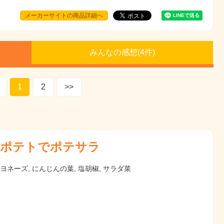
メーカーサイトの商品詳細へ
みんなの感想(
4
件)
1
2
>>
ポテトでポテサラ
マヨネーズ, にんじんの葉, 塩胡椒, サラダ菜