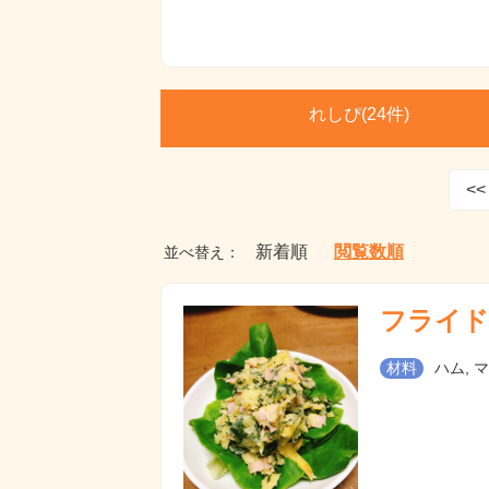
れしぴ(
24件)
<<
新着順
閲覧数順
並べ替え：
フライド
材料
ハム, 