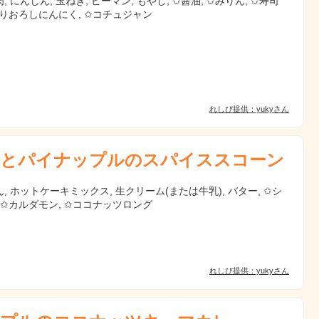
, にんじん, 玉ねぎ, ピーマン, もやし, ✩醤油, ✩みりん, ✩寿司
すりおろしにんにく, ✩コチュジャン
れしぴ提供：yukyさん
とパイナップルのスパイススコーン
, ホットケーキミックス, 生クリーム(または牛乳), バター, ✩シ
 ✩カルダモン, ✩ココナッツロング
れしぴ提供：yukyさん