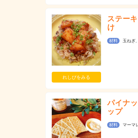
ステーキ
け
材料
玉ねぎ,
れしぴをみる
パイナッ
ップ
材料
マーマレ