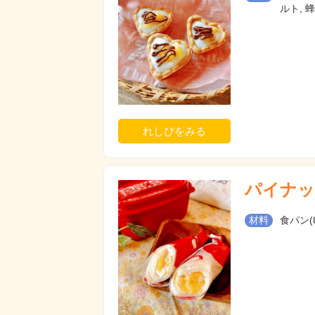
ルト, 
れしぴをみる
パイナッ
材料
食パン(