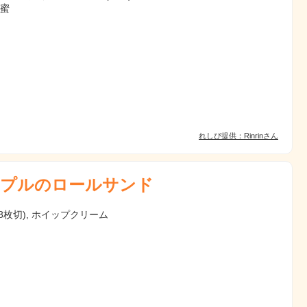
蜂蜜
れしぴ提供：Rinrinさん
プルのロールサンド
8枚切), ホイップクリーム