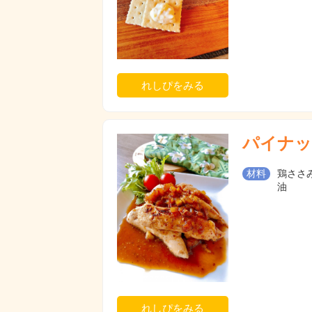
れしぴをみる
パイナッ
材料
鶏ささみ
油
れしぴをみる