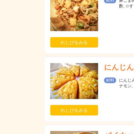
材料
豚こま肉
酢, ✩
れしぴをみる
にんじん
材料
にんじん
ナモン,
れしぴをみる