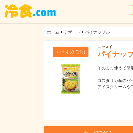
ホーム
デザート
パイナップル
ニッスイ
おすすめ
(
1
件)
パイナッ
そのまま使えて簡
コスタリカ産のパ
アイスクリームや
れしぴ(
28件)