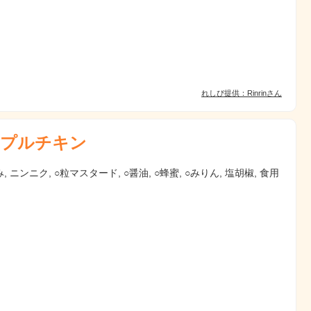
れしぴ提供：Rinrinさん
プルチキン
, ニンニク, ○粒マスタード, ○醤油, ○蜂蜜, ○みりん, 塩胡椒, 食用