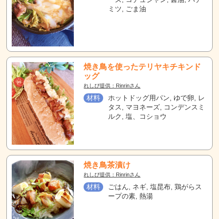
ミツ, ごま油
焼き鳥を使ったテリヤキチキンド
ッグ
れしぴ提供：Rinrinさん
材料
ホットドッグ用パン, ゆで卵, レ
タス, マヨネーズ, コンデンスミ
ルク, 塩、コショウ
焼き鳥茶漬け
れしぴ提供：Rinrinさん
材料
ごはん, ネギ, 塩昆布, 鶏がらス
ープの素, 熱湯