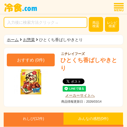
商品
レシピ
検索
検索
ホーム
お惣菜
ひとくち香ばしやきとり
ニチレイフーズ
ひとくち香ばしやきと
おすすめ
(
0
件)
り
メーカーサイトへ
商品情報更新日：2026/03/14
れしぴ(
12件)
みんなの感想(
0
件)