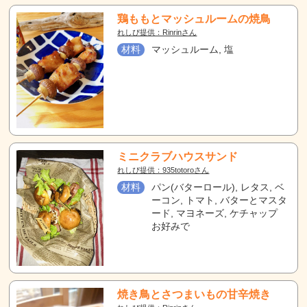
鶏ももとマッシュルームの焼鳥
れしぴ提供：Rinrinさん
材料
マッシュルーム, 塩
ミニクラブハウスサンド
れしぴ提供：935totoroさん
材料
パン(バターロール), レタス, ベ
ーコン, トマト, バターとマスタ
ード, マヨネーズ, ケチャップ
お好みで
焼き鳥とさつまいもの甘辛焼き