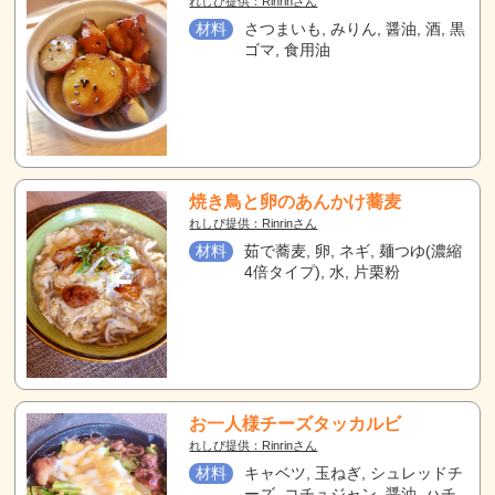
れしぴ提供：Rinrinさん
材料
さつまいも, みりん, 醤油, 酒, 黒
ゴマ, 食用油
焼き鳥と卵のあんかけ蕎麦
れしぴ提供：Rinrinさん
材料
茹で蕎麦, 卵, ネギ, 麺つゆ(濃縮
4倍タイプ), 水, 片栗粉
お一人様チーズタッカルビ
れしぴ提供：Rinrinさん
材料
キャベツ, 玉ねぎ, シュレッドチ
ーズ, コチュジャン, 醤油, ハチ