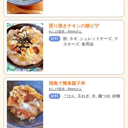
照り焼きチキンの餅ピザ
れしぴ提供：Rinrinさん
材料
餅, ネギ, シュレッドチーズ, マ
ヨネーズ, 食用油
焼鳥で簡単親子丼
れしぴ提供：Rinrinさん
材料
ごはん, 玉ねぎ, 水, 麺つゆ, 砂糖