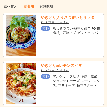
並べ替え：
新着順
閲覧数順
やきとり入りさつまいもサラダ
れしぴ提供：Rinrinさん
材料
蒸しさつまいも(中), 麺つゆ(4倍
濃縮), 万能ネギ, ピンクペッパ
ー
やきとり&レモンのピザ
れしぴ提供：Rinrinさん
材料
マルゲリータピザ(冷蔵市販品),
シュレッドチーズ, レモン, レタ
ス, マヨネーズ, 粒マスタード