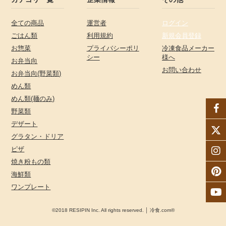
全ての商品
運営者
ログイン
ごはん類
利用規約
新規会員登録
お惣菜
プライバシーポリ
冷凍食品メーカー
シー
様へ
お弁当向
お問い合わせ
お弁当向(野菜類)
めん類
めん類(麺のみ)
野菜類
デザート
グラタン・ドリア
ピザ
焼き粉もの類
海鮮類
ワンプレート
©2018 RESIPIN Inc. All rights reserved. │ 冷食.com®