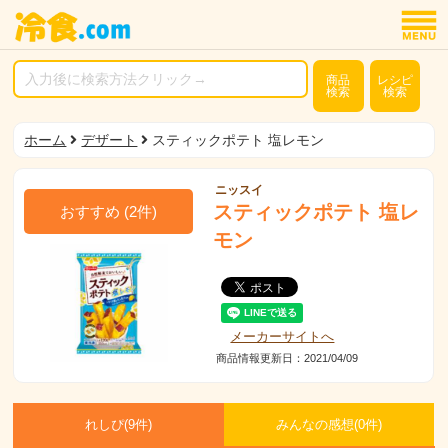
商品
レシピ
検索
検索
ホーム
デザート
スティックポテト 塩レモン
ニッスイ
スティックポテト 塩レ
おすすめ
(
2
件)
モン
メーカーサイトへ
商品情報更新日：2021/04/09
れしぴ(
9件)
みんなの感想(
0
件)