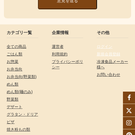
意見を送る
カテゴリ一覧
企業情報
その他
全ての商品
運営者
ログイン
ごはん類
利用規約
新規会員登録
お惣菜
プライバシーポリ
冷凍食品メーカー
シー
様へ
お弁当向
お問い合わせ
お弁当向(野菜類)
めん類
めん類(麺のみ)
野菜類
デザート
グラタン・ドリア
ピザ
焼き粉もの類