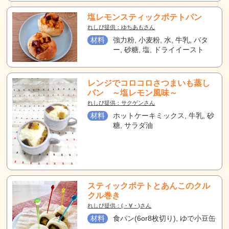
塩レモンスティックポテトパン
れしぴ提供：ゆちあもさん
材料
強力粉, 小麦粉, 水, 牛乳, バタ
ー, 砂糖, 塩, ドライイースト
レンジでコロコロさつまいも蒸し
パン ～塩レモン風味～
れしぴ提供：サクゲンさん
材料
ホットケーキミックス, 牛乳, 砂
糖, サラダ油
スティックポテトとあんこのクル
クル巻き
れしぴ提供：(・∀・)さん
材料
食パン(6or8枚切り), ゆで小豆缶