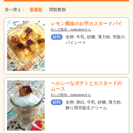
並べ替え：
新着順
閲覧数順
レモン風味のお芋カスタードパイ
れしぴ提供：nuttsubonさん
材料
全卵, 牛乳, 砂糖, 薄力粉, 市販の
パイシート
ヘルシーなポテトとカスタードの
ムース
れしぴ提供：nuttsubonさん
材料
全卵, 卵白, 牛乳, 砂糖, 薄力粉,
飾り用市販生クリーム