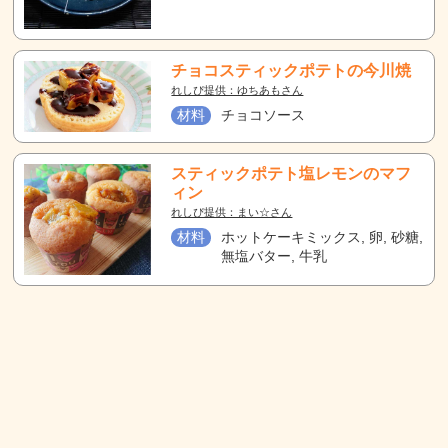
チョコスティックポテトの今川焼
れしぴ提供：ゆちあもさん
材料
チョコソース
スティックポテト塩レモンのマフ
ィン
れしぴ提供：まい☆さん
材料
ホットケーキミックス, 卵, 砂糖,
無塩バター, 牛乳