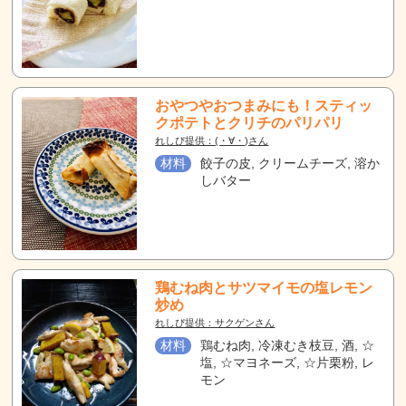
おやつやおつまみにも！スティッ
クポテトとクリチのパリパリ
れしぴ提供：(・∀・)さん
材料
餃子の皮, クリームチーズ, 溶か
しバター
鶏むね肉とサツマイモの塩レモン
炒め
れしぴ提供：サクゲンさん
材料
鶏むね肉, 冷凍むき枝豆, 酒, ☆
塩, ☆マヨネーズ, ☆片栗粉, レ
モン