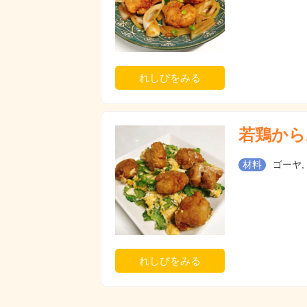
れしぴをみる
若鶏から
材料
ゴーヤ,
れしぴをみる