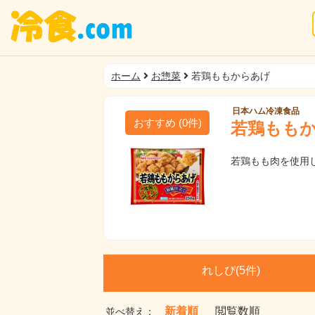
ホーム
お惣菜
若鶏ももからあげ
日本ハム冷凍食品
おすすめ
(
0
件)
若鶏もも
若鶏もも肉を使用
れしぴ(
5件)
新着順
閲覧数順
並べ替え：