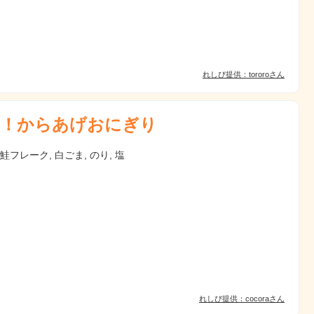
れしぴ提供：tororoさん
！からあげおにぎり
 鮭フレーク, 白ごま, のり, 塩
れしぴ提供：cocoraさん