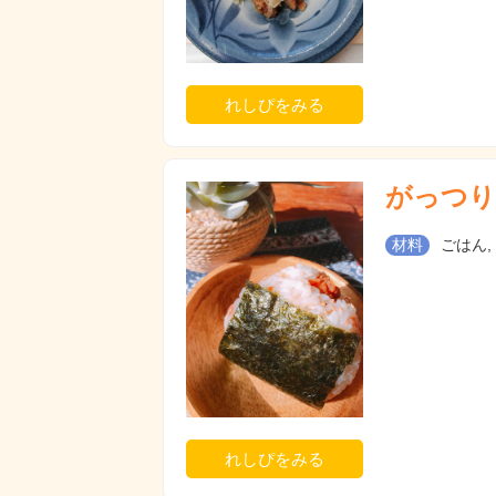
れしぴをみる
がっつり
材料
ごはん,
れしぴをみる