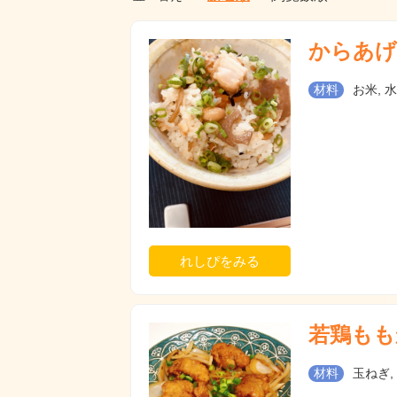
からあげ
材料
お米, 水
れしぴをみる
若鶏もも
材料
玉ねぎ,