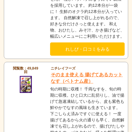
を採用しています。 約12本分が一袋
に！ 生鮮のオクラ約12本分が入ってい
ます。 自然解凍で召し上がれるので、
好きな分だけさっと使えます。 和え
物、おひたし、みそ汁、かき揚げなど、
幅広いメニューにご利用いただけます。
れしぴ・口コミをみる
閲覧数：49,849
ニチレイフーズ
回
そのまま使える 揚げてあるカット
なす（ベトナム産）
旬の時期に収穫！ 千両なすを、旬の時
期に収穫。ひと口大に乱切りし、油で揚
げて急速凍結しているから、皮も紫色も
鮮やかでなすの風味も生きています。
下ごしらえ済みですぐに使える！ 一度
揚げてあるから火の通りも早く、自然解
凍でも召し上がれるので、揚げびたしや