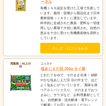
ーネル
有機ＪＡＳ認定を受けた工場で生産して
います。栽培・収穫から製品化まで日本
農林規格（ＪＡＳ）に適合しています。
科学的に合成された農薬・肥料を一切使
用しない農場で大切に栽培され、自然の
恵みを十分に受けた有機農産物を原料と
しています。
れしぴ・口コミをみる
閲覧数：46,219
ニッスイ
回
塩あじえだ豆 300g タイ産
とれたてをゆで、そのまま冷凍！ 緑鮮
やかな塩あじえだ豆 豆の中まで、ほど
よく塩あじがついています。 風味を保
つアルミパック入り。 そのままでおつ
まみに。サラダなど、お料理素材として
も。 自然解凍・流水解凍・電子レンジ
で解凍してお召しあがりください。