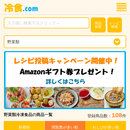
商品
レシピ
検索
検索
108
野菜類冷凍食品の商品一覧
登録商品数：
件
新着順
閲覧数が多い順
れしぴが多い順