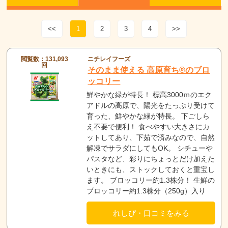
<<
1
2
3
4
>>
閲覧数：131,093
ニチレイフーズ
回
そのまま使える 高原育ち®のブロ
ッコリー
鮮やかな緑が特長！ 標高3000ｍのエク
アドルの高原で、陽光をたっぷり受けて
育った、鮮やかな緑が特長。 下ごしら
え不要で便利！ 食べやすい大きさにカ
ットしてあり、下茹で済みなので、自然
解凍でサラダにしてもOK。 シチューや
パスタなど、彩りにちょっとだけ加えた
いときにも、ストックしておくと重宝し
ます。 ブロッコリー約1.3株分！ 生鮮の
ブロッコリー約1.3株分（250g）入り
れしぴ・口コミをみる