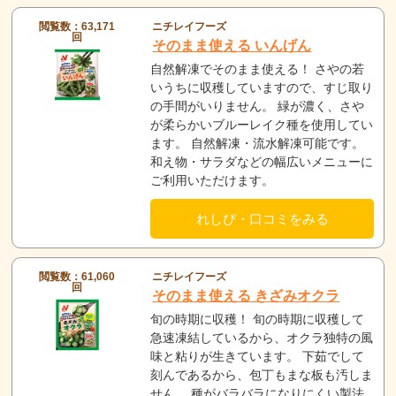
閲覧数：63,171
ニチレイフーズ
回
そのまま使える いんげん
自然解凍でそのまま使える！ さやの若
いうちに収穫していますので、すじ取り
の手間がいりません。 緑が濃く、さや
が柔らかいブルーレイク種を使用してい
ます。 自然解凍・流水解凍可能です。
和え物・サラダなどの幅広いメニューに
ご利用いただけます。
れしぴ・口コミをみる
閲覧数：61,060
ニチレイフーズ
回
そのまま使える きざみオクラ
旬の時期に収穫！ 旬の時期に収穫して
急速凍結しているから、オクラ独特の風
味と粘りが生きています。 下茹でして
刻んであるから、包丁もまな板も汚しま
せん。 種がバラバラになりにくい製法