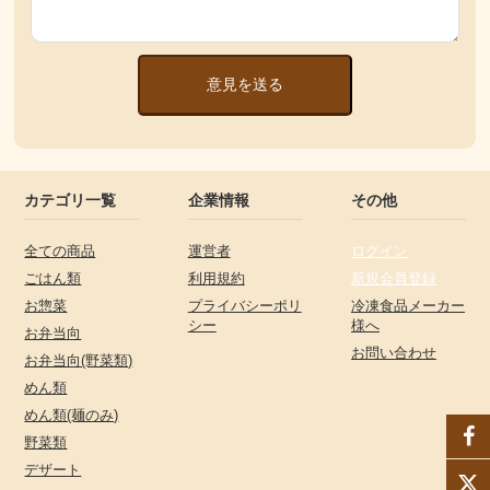
意見を送る
カテゴリ一覧
企業情報
その他
全ての商品
運営者
ログイン
ごはん類
利用規約
新規会員登録
お惣菜
プライバシーポリ
冷凍食品メーカー
シー
様へ
お弁当向
お問い合わせ
お弁当向(野菜類)
めん類
めん類(麺のみ)
野菜類
デザート