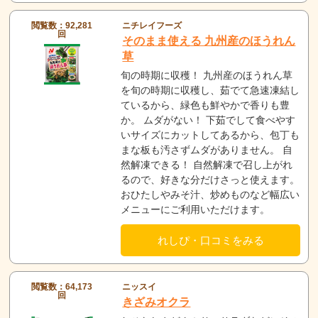
閲覧数：92,281
ニチレイフーズ
回
そのまま使える 九州産のほうれん
草
旬の時期に収穫！ 九州産のほうれん草
を旬の時期に収穫し、茹でて急速凍結し
ているから、緑色も鮮やかで香りも豊
か。 ムダがない！ 下茹でして食べやす
いサイズにカットしてあるから、包丁も
まな板も汚さずムダがありません。 自
然解凍できる！ 自然解凍で召し上がれ
るので、好きな分だけさっと使えます。
おひたしやみそ汁、炒めものなど幅広い
メニューにご利用いただけます。
れしぴ・口コミをみる
閲覧数：64,173
ニッスイ
回
きざみオクラ