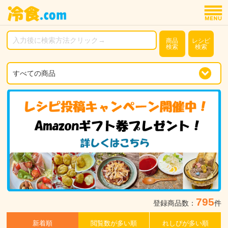
商品
レシピ
検索
検索
795
登録商品数：
件
新着順
閲覧数が多い順
れしぴが多い順