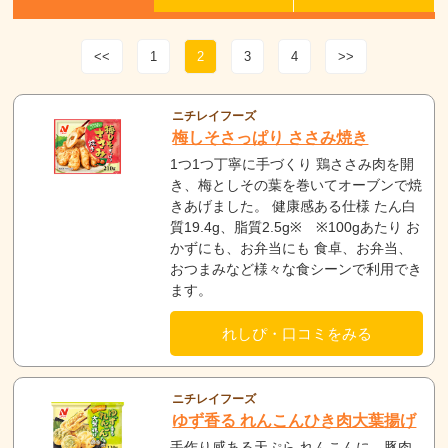
<<
1
2
3
4
>>
ニチレイフーズ
梅しそさっぱり ささみ焼き
1つ1つ丁寧に手づくり 鶏ささみ肉を開
き、梅としその葉を巻いてオーブンで焼
きあげました。 健康感ある仕様 たん白
質19.4g、脂質2.5g※ ※100gあたり お
かずにも、お弁当にも 食卓、お弁当、
おつまみなど様々な食シーンで利用でき
ます。
れしぴ・口コミをみる
ニチレイフーズ
ゆず香る れんこんひき肉大葉揚げ
手作り感ある天ぷら れんこんに、豚肉