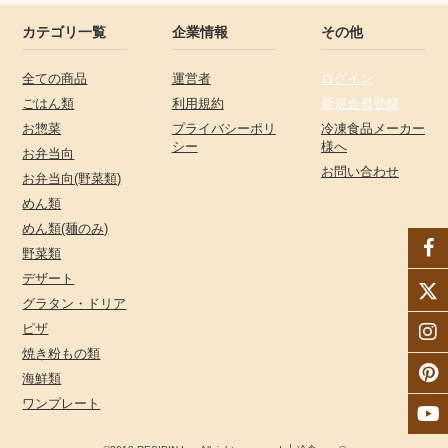
カテゴリ一覧
企業情報
その他
全ての商品
運営者
ログイン
ごはん類
利用規約
新規会員登録
お惣菜
プライバシーポリ
冷凍食品メーカー
シー
様へ
お弁当向
お問い合わせ
お弁当向(野菜類)
めん類
めん類(麺のみ)
野菜類
デザート
グラタン・ドリア
ピザ
焼き粉もの類
海鮮類
ワンプレート