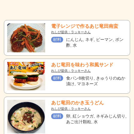
電子レンジで作るあじ竜田南蛮
れしぴ提供：ラッキーさん
材料
にんじん, ネギ, ピーマン, ポン
酢, 水
あじ竜田を味わう和風サンド
れしぴ提供：ラッキーさん
材料
食パン8枚切り, きゅうりのぬか
漬け, マヨネーズ
あじ竜田のかき玉うどん
れしぴ提供：ラッキーさん
材料
卵, 紅ショウガ, ネギみじん切り,
あご出汁顆粒, 水