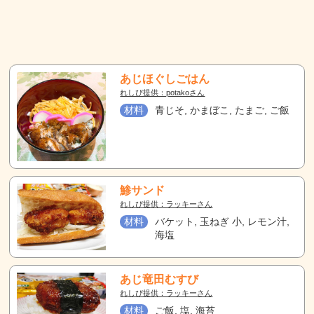
あじほぐしごはん
れしぴ提供：potakoさん
材料
青じそ, かまぼこ, たまご, ご飯
鯵サンド
れしぴ提供：ラッキーさん
材料
バケット, 玉ねぎ 小, レモン汁,
海塩
あじ竜田むすび
れしぴ提供：ラッキーさん
材料
ご飯, 塩, 海苔