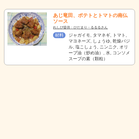
あじ竜田、ポテトとトマトの南仏
ソース
れしぴ提供：ひだまり・るるるさん
材料
ジャガイモ, タマネギ, トマト,
マヨネーズ, しょうゆ, 乾燥バジ
ル, 塩こしょう, ニンニク, オリ
ーブ油（炒め油）, 水, コンソメ
スープの素（顆粒）