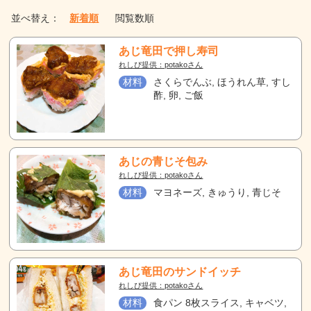
並べ替え：
新着順
閲覧数順
あじ竜田で押し寿司
れしぴ提供：potakoさん
材料
さくらでんぶ, ほうれん草, すし
酢, 卵, ご飯
あじの青じそ包み
れしぴ提供：potakoさん
材料
マヨネーズ, きゅうり, 青じそ
あじ竜田のサンドイッチ
れしぴ提供：potakoさん
材料
食パン 8枚スライス, キャベツ,