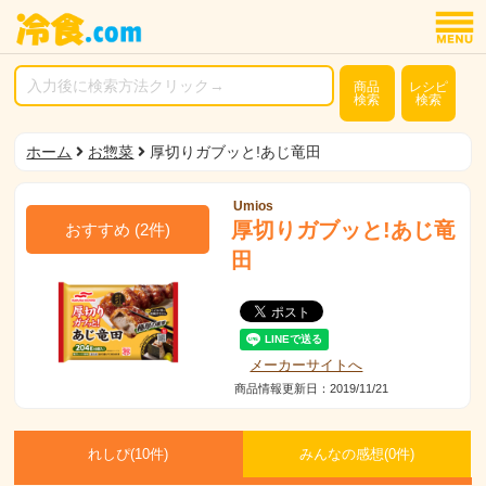
商品
レシピ
検索
検索
ホーム
お惣菜
厚切りガブッと!あじ竜田
Umios
厚切りガブッと!あじ竜
おすすめ
(
2
件)
田
メーカーサイトへ
商品情報更新日：2019/11/21
れしぴ(
10件)
みんなの感想(
0
件)