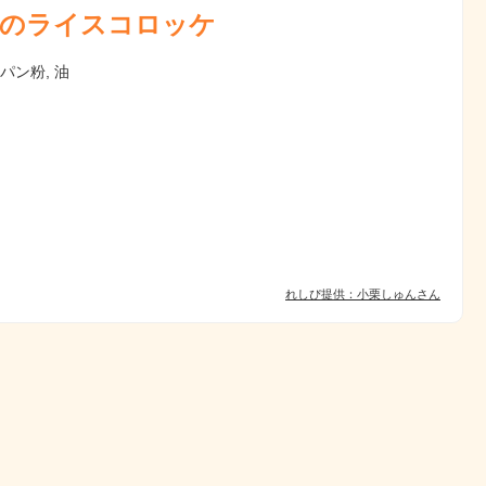
のライスコロッケ
 パン粉, 油
れしぴ提供：小栗しゅんさん