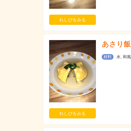
れしぴをみる
あさり飯
材料
水, 和風
れしぴをみる