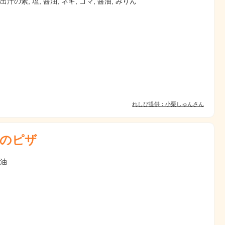
出汁の素, 塩, 醤油, ネギ, ゴマ, 醤油, みりん
れしぴ提供：小栗しゅんさん
のピザ
 油