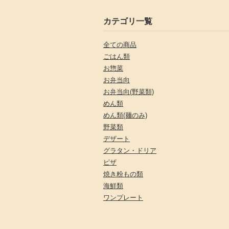
カテゴリ一覧
全ての商品
ごはん類
お惣菜
お弁当向
お弁当向(野菜類)
めん類
めん類(麺のみ)
野菜類
デザート
グラタン・ドリア
ピザ
焼き粉もの類
海鮮類
ワンプレート