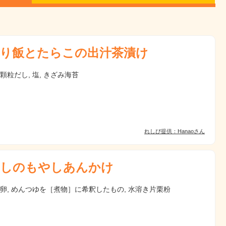
り飯とたらこの出汁茶漬け
 顆粒だし, 塩, きざみ海苔
れしぴ提供：Hanaoさん
しのもやしあんかけ
 卵, めんつゆを［煮物］に希釈したもの, 水溶き片栗粉