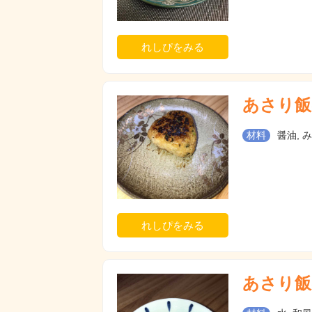
れしぴをみる
あさり飯
材料
醤油, み
れしぴをみる
あさり飯