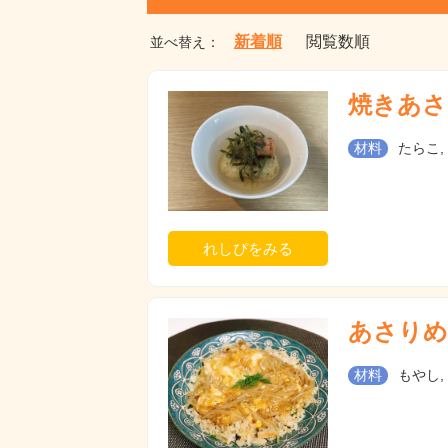
新着順
閲覧数順
並べ替え：
焼きあさ
材料
たらこ,
れしぴをみる
あさりめ
材料
もやし,