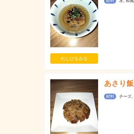
材料
水, 和風
れしぴをみる
あさり飯
材料
チーズ,