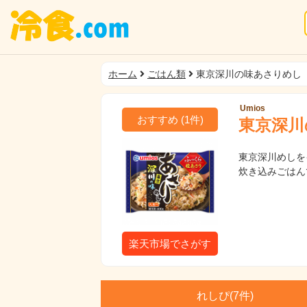
ホーム
ごはん類
東京深川の味あさりめし
Umios
おすすめ
(
1
件)
東京深川
東京深川めしを
炊き込みごはん
楽天市場でさがす
れしぴ(
7件)