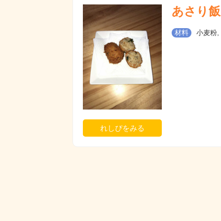
あさり飯
材料
小麦粉,
れしぴをみる