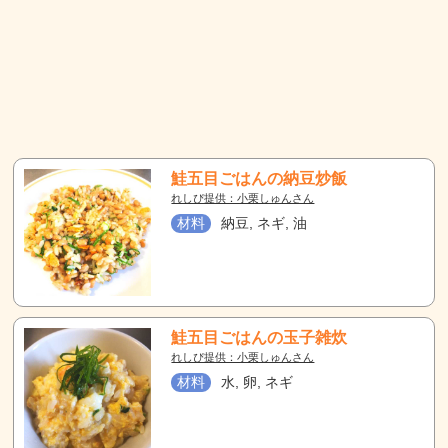
鮭五目ごはんの納豆炒飯
れしぴ提供：小栗しゅんさん
材料
納豆, ネギ, 油
鮭五目ごはんの玉子雑炊
れしぴ提供：小栗しゅんさん
材料
水, 卵, ネギ