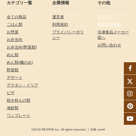
カテゴリ一覧
企業情報
その他
全ての商品
運営者
ログイン
ごはん類
利用規約
新規会員登録
お惣菜
プライバシーポリ
冷凍食品メーカー
シー
様へ
お弁当向
お問い合わせ
お弁当向(野菜類)
めん類
めん類(麺のみ)
野菜類
デザート
グラタン・ドリア
ピザ
焼き粉もの類
海鮮類
ワンプレート
©2018 RESIPIN Inc. All rights reserved. │ 冷食.com®