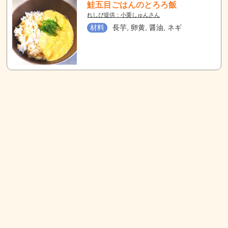
鮭五目ごはんのとろろ飯
れしぴ提供：小栗しゅんさん
材料
長芋, 卵黄, 醤油, ネギ