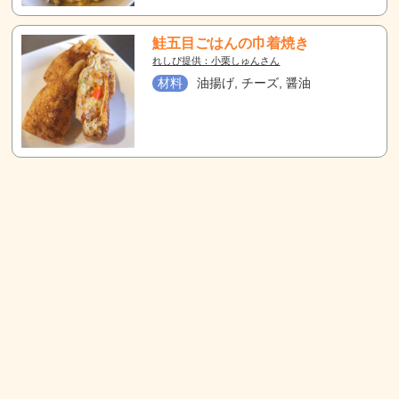
鮭五目ごはんの巾着焼き
れしぴ提供：小栗しゅんさん
材料
油揚げ, チーズ, 醤油