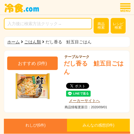
商品
レシピ
検索
検索
ホーム
ごはん類
だし香る 鮭五目ごはん
テーブルマーク
だし香る 鮭五目ごは
おすすめ
(
0
件)
ん
メーカーサイトへ
商品情報更新日：2020/09/01
れしぴ(
6件)
みんなの感想(
0
件)