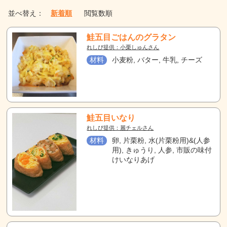
並べ替え：
新着順
閲覧数順
鮭五目ごはんのグラタン
れしぴ提供：小栗しゅんさん
材料
小麦粉, バター, 牛乳, チーズ
鮭五目いなり
れしぴ提供：麗チェルさん
材料
卵, 片栗粉, 水(片栗粉用)&(人参
用), きゅうり, 人参, 市販の味付
けいなりあげ