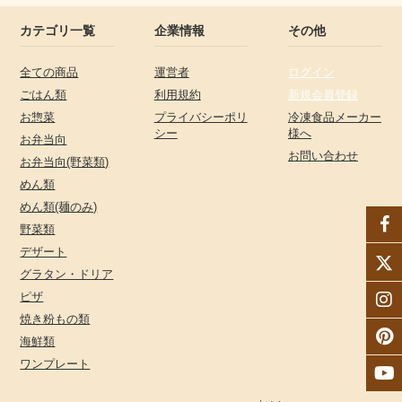
カテゴリ一覧
企業情報
その他
全ての商品
運営者
ログイン
ごはん類
利用規約
新規会員登録
お惣菜
プライバシーポリ
冷凍食品メーカー
シー
様へ
お弁当向
お問い合わせ
お弁当向(野菜類)
めん類
めん類(麺のみ)
野菜類
デザート
グラタン・ドリア
ピザ
焼き粉もの類
海鮮類
ワンプレート