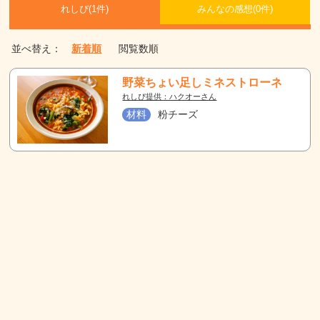
れしぴ(
1件)
みんなの感想(
0
件)
並べ替え：
新着順
閲覧数順
野菜ちょい足しミネストローネ
れしぴ提供：ハクオーさん
材料
粉チーズ