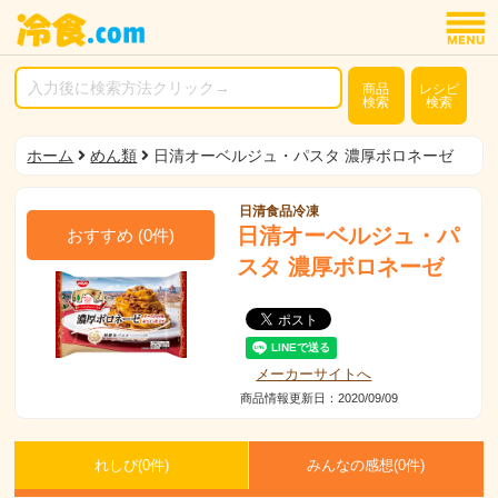
商品
レシピ
検索
検索
ホーム
めん類
日清オーベルジュ・パスタ 濃厚ボロネーゼ
日清食品冷凍
日清オーベルジュ・パ
おすすめ
(
0
件)
スタ 濃厚ボロネーゼ
メーカーサイトへ
商品情報更新日：2020/09/09
れしぴ(
0件)
みんなの感想(
0
件)