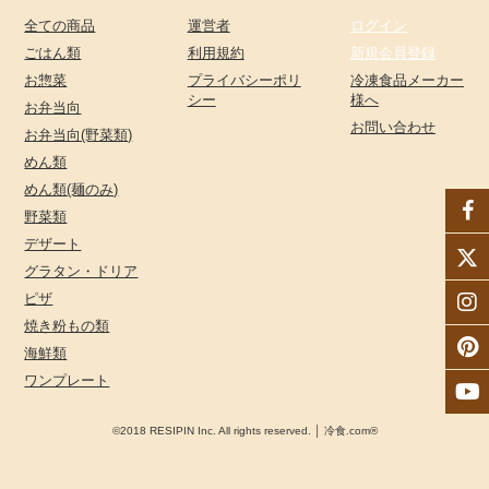
全ての商品
運営者
ログイン
ごはん類
利用規約
新規会員登録
お惣菜
プライバシーポリ
冷凍食品メーカー
シー
様へ
お弁当向
お問い合わせ
お弁当向(野菜類)
めん類
めん類(麺のみ)
野菜類
デザート
グラタン・ドリア
ピザ
焼き粉もの類
海鮮類
ワンプレート
©2018 RESIPIN Inc. All rights reserved. │ 冷食.com®