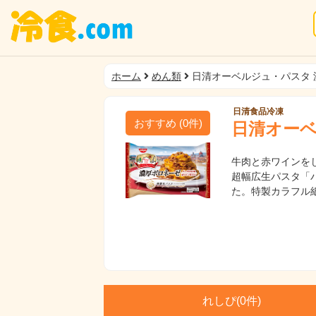
ホーム
めん類
日清オーベルジュ・パスタ 
日清食品冷凍
おすすめ
(
0
件)
日清オーベ
牛肉と赤ワインを
超幅広生パスタ「
た。特製カラフル紙
れしぴ(
0件)