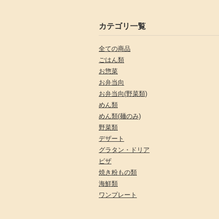
カテゴリ一覧
全ての商品
ごはん類
お惣菜
お弁当向
お弁当向(野菜類)
めん類
めん類(麺のみ)
野菜類
デザート
グラタン・ドリア
ピザ
焼き粉もの類
海鮮類
ワンプレート