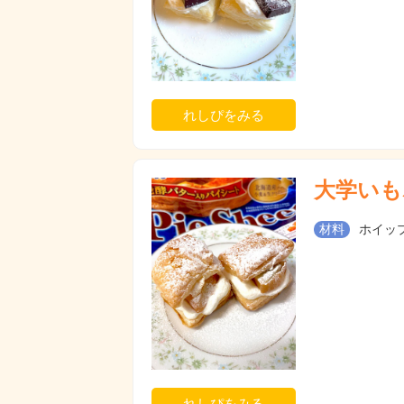
れしぴをみる
大学いも
材料
ホイップ
れしぴをみる