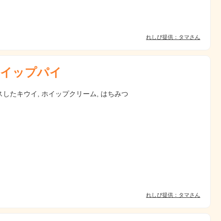
れしぴ提供：タマさん
イップパイ
したキウイ, ホイップクリーム, はちみつ
れしぴ提供：タマさん