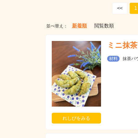
<<
1
新着順
閲覧数順
並べ替え：
ミニ抹茶
材料
抹茶パウ
れしぴをみる