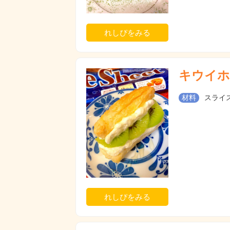
れしぴをみる
キウイホ
材料
スライス
れしぴをみる