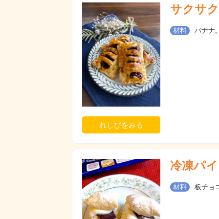
サクサク
材料
バナナ,
れしぴをみる
冷凍パイ
材料
板チョコ