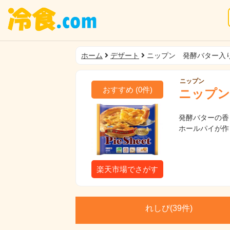
ホーム
デザート
ニップン 発酵バター入
ニップン
おすすめ
(
0
件)
ニップン
発酵バターの香
ホールパイが作り
楽天市場でさがす
れしぴ(
39件)