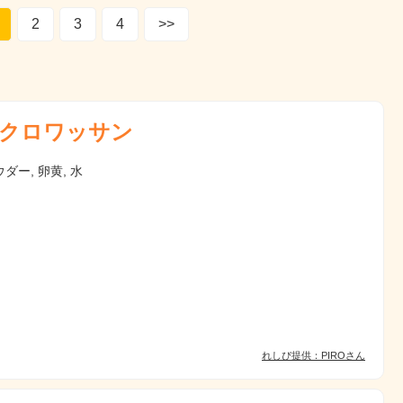
2
3
4
>>
クロワッサン
ダー, 卵黄, 水
れしぴ提供：PIROさん