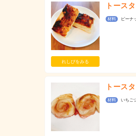
トースタ
材料
ピーナ
れしぴをみる
トースタ
材料
いちごジ