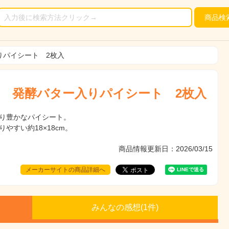
商品
検
りパイシート 2枚入
 発酵バター入りパイシート 2枚入
り豊かなパイシート。
やすい約18×18cm。
商品情報更新日：2026/03/15
メーカーサイトの商品詳細へ
みんなの感想(
1
件)