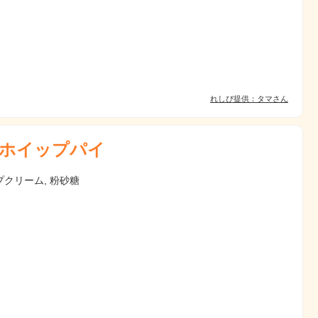
れしぴ提供：タマさん
ホイップパイ
クリーム, 粉砂糖