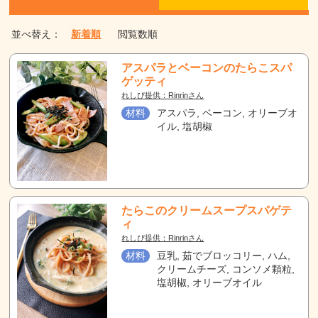
並べ替え：
新着順
閲覧数順
アスパラとベーコンのたらこスパ
ゲッティ
れしぴ提供：Rinrinさん
材料
アスパラ, ベーコン, オリーブオ
イル, 塩胡椒
たらこのクリームスープスパゲテ
ィ
れしぴ提供：Rinrinさん
材料
豆乳, 茹でブロッコリー, ハム,
クリームチーズ, コンソメ顆粒,
塩胡椒, オリーブオイル