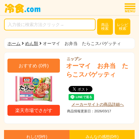
商品
レシピ
検索
検索
ホーム
めん類
オーマイ お弁当 たらこスパゲッティ
ニップン
オーマイ お弁当 た
おすすめ
(
0
件)
らこスパゲッティ
メーカーサイトの商品詳細へ
楽天市場でさがす
商品情報更新日：2026/03/17
れしぴ(
9件)
みんなの感想(
0
件)