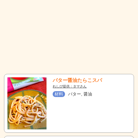
バター醤油たらこスパ
れしぴ提供：タマさん
材料
バター, 醤油