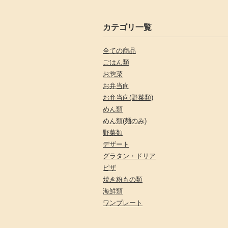
カテゴリ一覧
全ての商品
ごはん類
お惣菜
お弁当向
お弁当向(野菜類)
めん類
めん類(麺のみ)
野菜類
デザート
グラタン・ドリア
ピザ
焼き粉もの類
海鮮類
ワンプレート