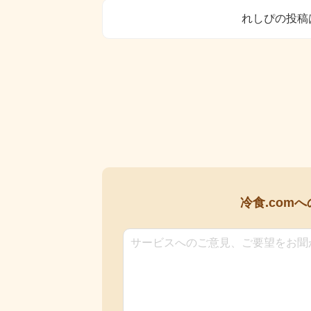
れしぴの投稿
冷食.comへ