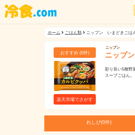
ホーム
ごはん類
ニップン いまどきごは
ニップン
おすすめ
(
0
件)
ニップン
彩り良い5種野
スープごはん。
楽天市場でさがす
れしぴ(
0件)