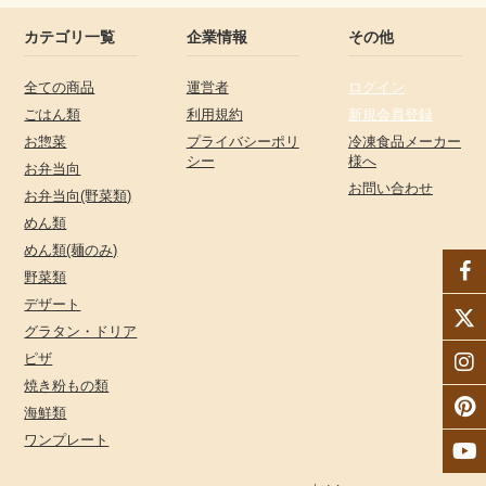
カテゴリ一覧
企業情報
その他
全ての商品
運営者
ログイン
ごはん類
利用規約
新規会員登録
お惣菜
プライバシーポリ
冷凍食品メーカー
シー
様へ
お弁当向
お問い合わせ
お弁当向(野菜類)
めん類
めん類(麺のみ)
野菜類
デザート
グラタン・ドリア
ピザ
焼き粉もの類
海鮮類
ワンプレート