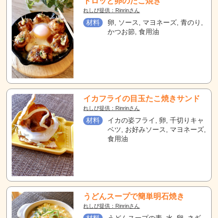
トロッと卵のたこ焼き
れしぴ提供：Rinrinさん
材料
卵, ソース, マヨネーズ, 青のり,
かつお節, 食用油
イカフライの目玉たこ焼きサンド
れしぴ提供：Rinrinさん
材料
イカの姿フライ, 卵, 千切りキャ
ベツ, お好みソース, マヨネーズ,
食用油
うどんスープで簡単明石焼き
れしぴ提供：Rinrinさん