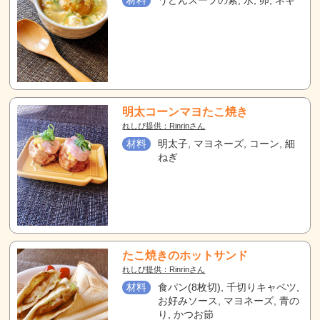
材料
うどんスープの素, 水, 卵, ネギ
明太コーンマヨたこ焼き
れしぴ提供：Rinrinさん
材料
明太子, マヨネーズ, コーン, 細
ねぎ
たこ焼きのホットサンド
れしぴ提供：Rinrinさん
材料
食パン(8枚切), 千切りキャベツ,
お好みソース, マヨネーズ, 青の
り, かつお節