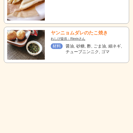
ヤンニョムダレのたこ焼き
れしぴ提供：Rinrinさん
材料
醤油, 砂糖, 酢, ごま油, 細ネギ,
チューブニンニク, ゴマ