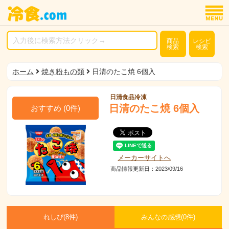
商品
レシピ
検索
検索
ホーム
焼き粉もの類
日清のたこ焼 6個入
日清食品冷凍
日清のたこ焼 6個入
おすすめ
(
0
件)
メーカーサイトへ
商品情報更新日：2023/09/16
れしぴ(
8件)
みんなの感想(
0
件)