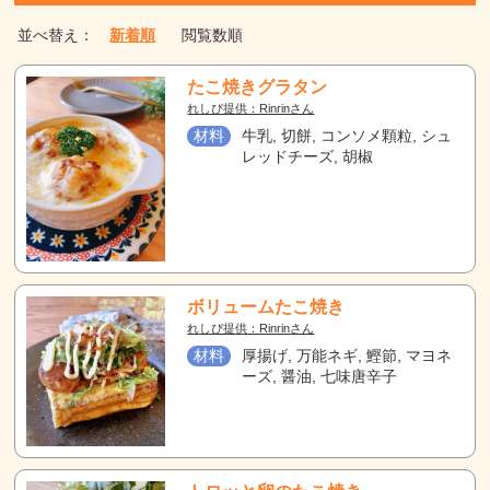
並べ替え：
新着順
閲覧数順
たこ焼きグラタン
れしぴ提供：Rinrinさん
材料
牛乳, 切餅, コンソメ顆粒, シュ
レッドチーズ, 胡椒
ボリュームたこ焼き
れしぴ提供：Rinrinさん
材料
厚揚げ, 万能ネギ, 鰹節, マヨネ
ーズ, 醤油, 七味唐辛子