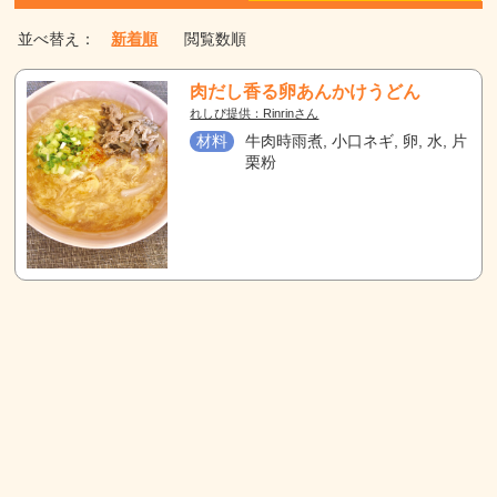
並べ替え：
新着順
閲覧数順
肉だし香る卵あんかけうどん
れしぴ提供：Rinrinさん
材料
牛肉時雨煮, 小口ネギ, 卵, 水, 片
栗粉