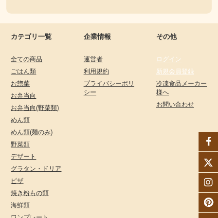
カテゴリ一覧
企業情報
その他
全ての商品
運営者
ログイン
ごはん類
利用規約
新規会員登録
お惣菜
プライバシーポリ
冷凍食品メーカー
シー
様へ
お弁当向
お問い合わせ
お弁当向(野菜類)
めん類
めん類(麺のみ)
野菜類
デザート
グラタン・ドリア
ピザ
焼き粉もの類
海鮮類
ワンプレート