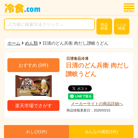
商品
レシピ
検索
検索
ホーム
めん類
日清のどん兵衛 肉だし讃岐うどん
日清食品冷凍
日清のどん兵衛 肉だし
おすすめ
(
0
件)
讃岐うどん
メーカーサイトの商品詳細へ
楽天市場でさがす
商品情報更新日：2026/03/15
れしぴ(
1件)
みんなの感想(
1
件)