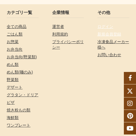
カテゴリ一覧
企業情報
その他
全ての商品
運営者
ログイン
ごはん類
利用規約
新規会員登録
お惣菜
プライバシーポリ
冷凍食品メーカー
シー
様へ
お弁当向
お問い合わせ
お弁当向(野菜類)
めん類
めん類(麺のみ)
野菜類
デザート
グラタン・ドリア
ピザ
焼き粉もの類
海鮮類
ワンプレート