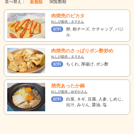
並べ替え：
新着順
閲覧数順
肉焼売のピカタ
れしぴ提供：タマさん
材料
卵, 粉チーズ, ケチャップ, バジ
ル
肉焼売のさっぱりポン酢炒め
れしぴ提供：タマさん
材料
ちくわ, 厚揚げ, ポン酢
焼売あったか鍋
れしぴ提供：ゆずかさん
材料
白菜, ネギ, 豆腐, 人参, しめじ,
出汁, みりん, 醤油, 塩