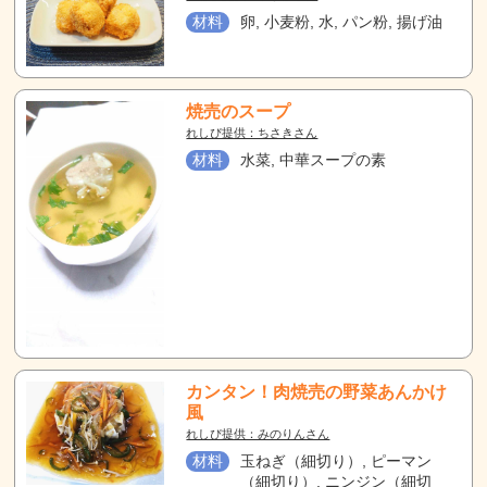
材料
卵, 小麦粉, 水, パン粉, 揚げ油
焼売のスープ
れしぴ提供：ちさきさん
材料
水菜, 中華スープの素
カンタン！肉焼売の野菜あんかけ
風
れしぴ提供：みのりんさん
材料
玉ねぎ（細切り）, ピーマン
（細切り）, ニンジン（細切