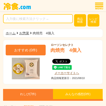
商品
レシピ
検索
検索
ホーム
お惣菜
肉焼売 4個入
ローソンセレクト
肉焼売 4個入
おすすめ
(
0
件)
メーカーサイトへ
商品情報更新日：2021/08/10
れしぴ(
7件)
みんなの感想(
0
件)