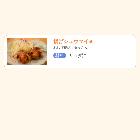
揚げシュウマイ★
れしぴ提供：タマさん
材料
サラダ油