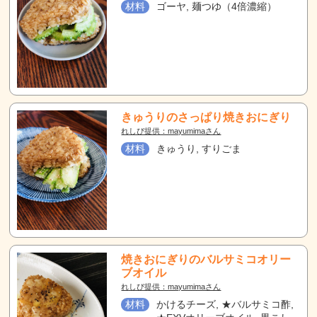
材料
ゴーヤ, 麺つゆ（4倍濃縮）
きゅうりのさっぱり焼きおにぎり
れしぴ提供：mayumimaさん
材料
きゅうり, すりごま
焼きおにぎりのバルサミコオリー
ブオイル
れしぴ提供：mayumimaさん
材料
かけるチーズ, ★バルサミコ酢,