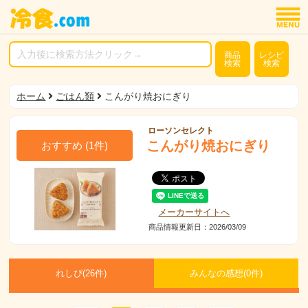
商品
レシピ
検索
検索
ホーム
ごはん類
こんがり焼おにぎり
ローソンセレクト
こんがり焼おにぎり
おすすめ
(
1
件)
メーカーサイトへ
商品情報更新日：2026/03/09
れしぴ(
26件)
みんなの感想(
0
件)