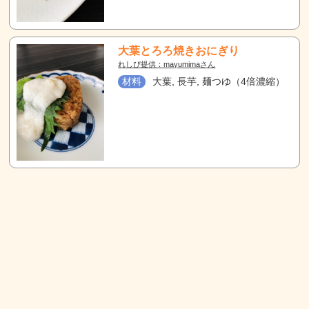
大葉とろろ焼きおにぎり
れしぴ提供：mayumimaさん
材料
大葉, 長芋, 麺つゆ（4倍濃縮）