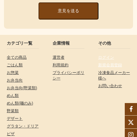
意見を送る
カテゴリ一覧
企業情報
その他
全ての商品
運営者
ログイン
ごはん類
利用規約
新規会員登録
お惣菜
プライバシーポリ
冷凍食品メーカー
シー
様へ
お弁当向
お問い合わせ
お弁当向(野菜類)
めん類
めん類(麺のみ)
野菜類
デザート
グラタン・ドリア
ピザ