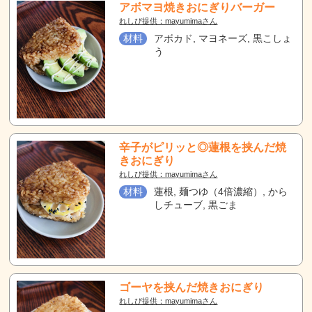
アボマヨ焼きおにぎりバーガー
れしぴ提供：mayumimaさん
材料
アボカド, マヨネーズ, 黒こしょ
う
辛子がピリッと◎蓮根を挟んだ焼
きおにぎり
れしぴ提供：mayumimaさん
材料
蓮根, 麺つゆ（4倍濃縮）, から
しチューブ, 黒ごま
ゴーヤを挟んだ焼きおにぎり
れしぴ提供：mayumimaさん