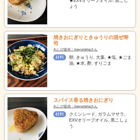
★EXVオリーブオイル, 黒こし
ょう
焼きおにぎりときゅうりの混ぜ寿
司
れしぴ提供：mayumimaさん
材料
卵, きゅうり, 大葉, ★塩, ★ごま
油, ★水, 酢, すりごま
スパイス香る焼きおにぎり
れしぴ提供：mayumimaさん
材料
クミンシード, ガラムマサラ,
EXVオリーブオイル, 黒こしょ
う