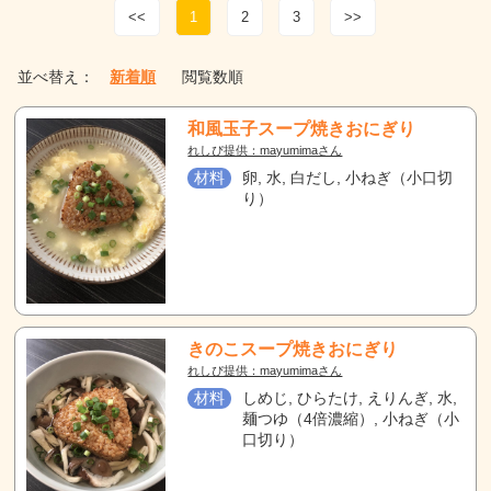
<<
1
2
3
>>
並べ替え：
新着順
閲覧数順
和風玉子スープ焼きおにぎり
れしぴ提供：mayumimaさん
材料
卵, 水, 白だし, 小ねぎ（小口切
り）
きのこスープ焼きおにぎり
れしぴ提供：mayumimaさん
材料
しめじ, ひらたけ, えりんぎ, 水,
麺つゆ（4倍濃縮）, 小ねぎ（小
口切り）