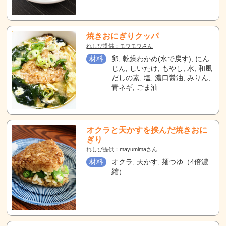
焼きおにぎりクッパ
れしぴ提供：モウモウさん
材料
卵, 乾燥わかめ(水で戻す), にん
じん, しいたけ, もやし, 水, 和風
だしの素, 塩, 濃口醤油, みりん,
青ネギ, ごま油
オクラと天かすを挟んだ焼きおに
ぎり
れしぴ提供：mayumimaさん
材料
オクラ, 天かす, 麺つゆ（4倍濃
縮）