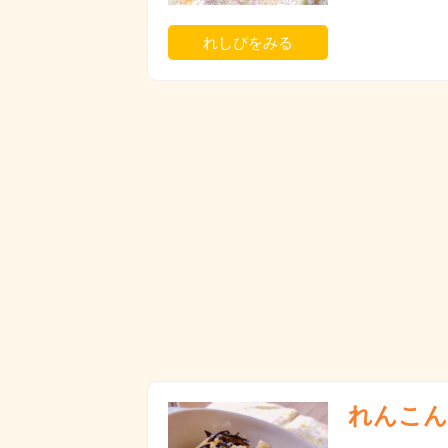
れしぴをみる
れんこん