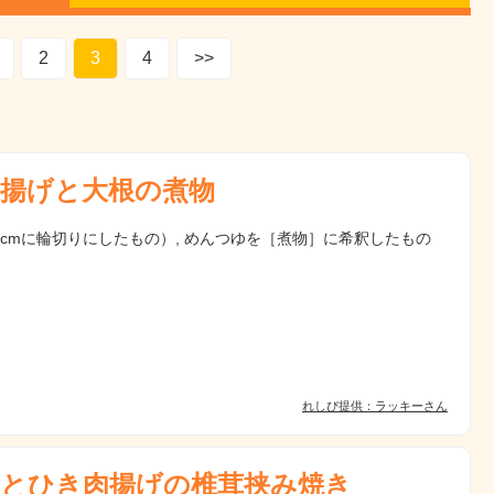
2
3
4
>>
揚げと大根の煮物
1cmに輪切りにしたもの）, めんつゆを［煮物］に希釈したもの
れしぴ提供：ラッキーさん
とひき肉揚げの椎茸挟み焼き