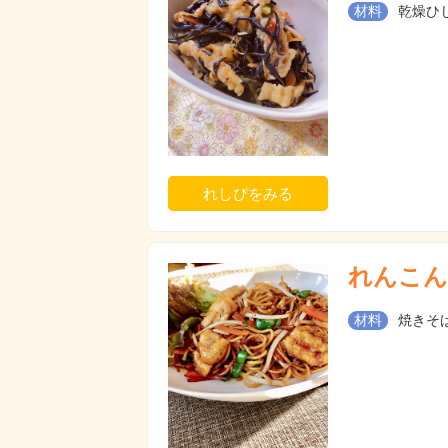
材料
乾燥ひじき
れしぴをみる
れんこん
材料
焼きそば