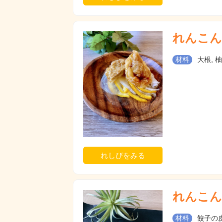
れんこん
材料
大根, 
れしぴをみる
れんこん
材料
餃子の皮