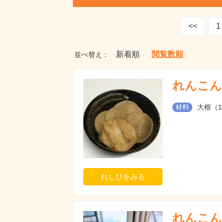
<<
1
新着順
閲覧数順
並べ替え：
れんこん
材料
大根（
れしぴをみる
れんこん