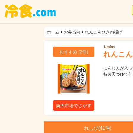
ホーム
お弁当向
れんこんひき肉揚げ
Umios
おすすめ
(
2
件)
れんこん
にんじんが入っ
特製天つゆで仕
楽天市場でさがす
れしぴ(
41件)