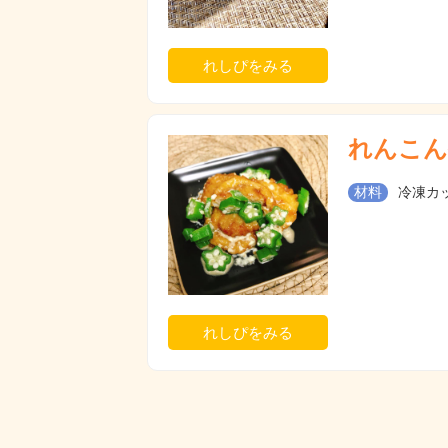
れしぴをみる
れんこん
材料
冷凍カッ
れしぴをみる