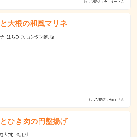
れしぴ提供：ラッキーさん
と大根の和風マリネ
柚子, はちみつ, カンタン酢, 塩
れしぴ提供：Rinrinさん
とひき肉の円盤揚げ
(大判), 食用油