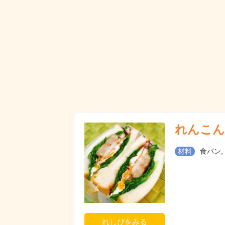
れんこん
材料
食パン,
れしぴをみる