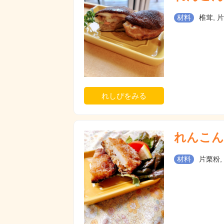
材料
椎茸, 
れしぴをみる
れんこん
材料
片栗粉,