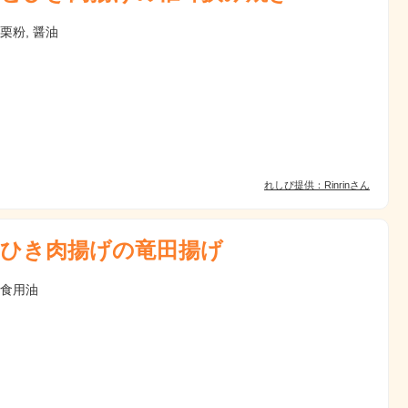
片栗粉, 醤油
れしぴ提供：Rinrinさん
ひき肉揚げの竜田揚げ
 食用油