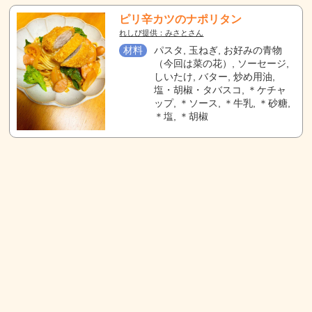
ピリ辛カツのナポリタン
れしぴ提供：みさとさん
材料
パスタ, 玉ねぎ, お好みの青物
（今回は菜の花）, ソーセージ,
しいたけ, バター, 炒め用油,
塩・胡椒・タバスコ, ＊ケチャ
ップ, ＊ソース, ＊牛乳, ＊砂糖,
＊塩, ＊胡椒