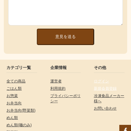
意見を送る
カテゴリ一覧
企業情報
その他
全ての商品
運営者
ログイン
ごはん類
利用規約
新規会員登録
お惣菜
プライバシーポリ
冷凍食品メーカー
シー
様へ
お弁当向
お問い合わせ
お弁当向(野菜類)
めん類
めん類(麺のみ)