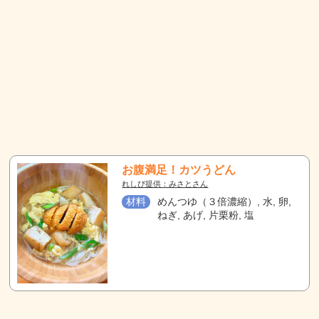
お腹満足！カツうどん
れしぴ提供：みさとさん
材料
めんつゆ（３倍濃縮）, 水, 卵,
ねぎ, あげ, 片栗粉, 塩