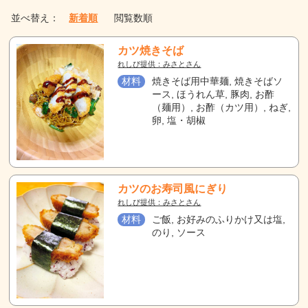
並べ替え：
新着順
閲覧数順
カツ焼きそば
れしぴ提供：みさとさん
材料
焼きそば用中華麺, 焼きそばソ
ース, ほうれん草, 豚肉, お酢
（麺用）, お酢（カツ用）, ねぎ,
卵, 塩・胡椒
カツのお寿司風にぎり
れしぴ提供：みさとさん
材料
ご飯, お好みのふりかけ又は塩,
のり, ソース