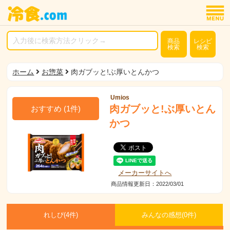
商品
レシピ
検索
検索
ホーム
お惣菜
肉ガブッと!ぶ厚いとんかつ
Umios
肉ガブッと!ぶ厚いとん
おすすめ
(
1
件)
かつ
メーカーサイトへ
商品情報更新日：2022/03/01
れしぴ(
4件)
みんなの感想(
0
件)