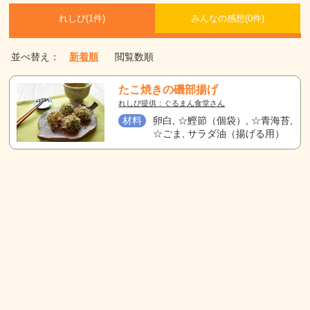
れしぴ(
1件)
みんなの感想(
0
件)
並べ替え：
新着順
閲覧数順
たこ焼きの磯部揚げ
れしぴ提供：ぐるまん食堂さん
材料
卵白, ☆鰹節（個袋）, ☆青海苔,
☆ごま, サラダ油（揚げる用）