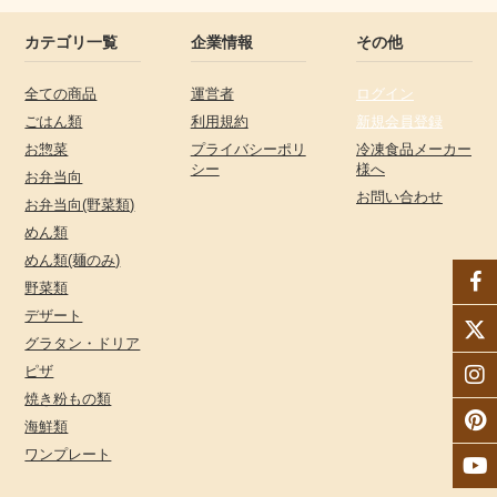
カテゴリ一覧
企業情報
その他
全ての商品
運営者
ログイン
ごはん類
利用規約
新規会員登録
お惣菜
プライバシーポリ
冷凍食品メーカー
シー
様へ
お弁当向
お問い合わせ
お弁当向(野菜類)
めん類
めん類(麺のみ)
野菜類
デザート
グラタン・ドリア
ピザ
焼き粉もの類
海鮮類
ワンプレート