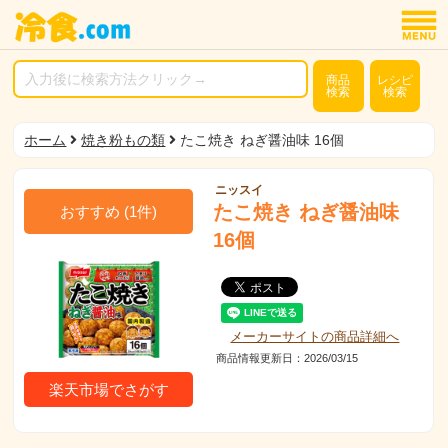
商品
レシピ
検索
検索
ホーム
焼き粉もの類
たこ焼き ねぎ醤油味 16個
ニッスイ
たこ焼き ねぎ醤油味
おすすめ
(
1
件)
16個
メーカーサイトの商品詳細へ
商品情報更新日：2026/03/15
楽天市場でさがす