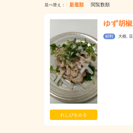
新着順
閲覧数順
並べ替え：
ゆず胡椒
材料
大根, 
れしぴをみる