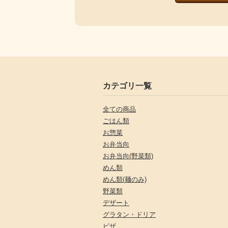
カテゴリ一覧
全ての商品
ごはん類
お惣菜
お弁当向
お弁当向(野菜類)
めん類
めん類(麺のみ)
野菜類
デザート
グラタン・ドリア
ピザ