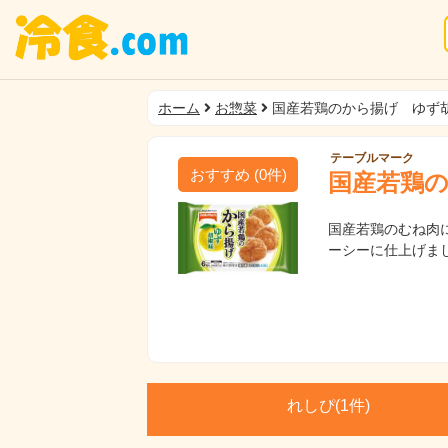
ホーム
お惣菜
国産若鶏のから揚げ ゆず
テーブルマーク
おすすめ
(
0
件)
国産若鶏
国産若鶏のむね肉
ーシーに仕上げま
れしぴ(
1件)