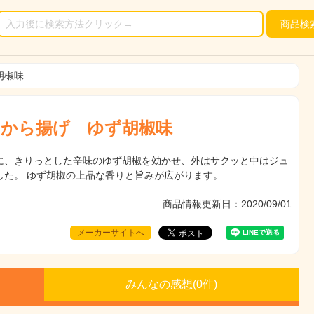
商品
検
胡椒味
のから揚げ ゆず胡椒味
に、きりっとした辛味のゆず胡椒を効かせ、外はサクッと中はジュ
した。 ゆず胡椒の上品な香りと旨みが広がります。
商品情報更新日：2020/09/01
メーカーサイトへ
みんなの感想(
0
件)