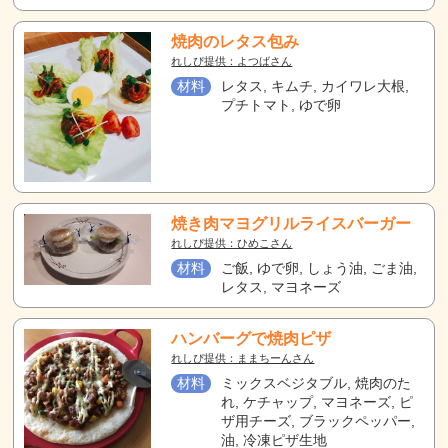
焼肉のレタス包み
れしぴ提供：よつばさん
材料
レタス, キムチ, カイワレ大根,
プチトマト, ゆで卵
焼き肉マヨグリルライスバーガー
れしぴ提供：ひめこさん
材料
ご飯, ゆで卵, しょう油, ごま油,
レタス, マヨネーズ
ハンバーグで焼肉ピザ
れしぴ提供：ままちーんさん
材料
ミックスベジタブル, 焼肉のた
れ, ケチャップ, マヨネーズ, ピ
ザ用チーズ, ブラックペッパー,
油, 冷凍ピザ生地