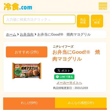
商品
レシピ
検索
検索
ホーム
お弁当向
お弁当にGood!® 焼肉マヨグリル
ニチレイフーズ
お弁当にGood!® 焼
おすすめ
(
2
件)
肉マヨグリル
メーカーサイトへ
商品情報更新日：2021/12/03
れしぴ(
9件)
みんなの感想(
1
件)