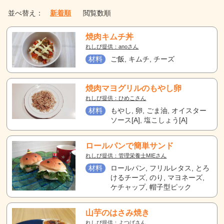
並べ替え：
新着順
閲覧数順
焼肉キムチ丼
れしぴ提供：anoさん
材料
ご飯, キムチ, チーズ
焼肉マヨグリルのもやし卵
れしぴ提供：ひめこさん
材料
もやし, 卵, ごま油, オイスター
ソース[A], 塩こしょう[A]
ロールパンで簡単サンド
れしぴ提供：管理栄養士MIEさん
材料
ロールパン, フリルレタス, とろ
けるチーズ, のり, マヨネーズ,
ケチャップ, 帽子型ピック
山芋のはさみ焼き
れしぴ提供：よつばさん