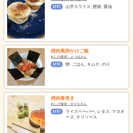
材料
山芋スライス, 鰹節, 醤油
焼肉風卵かけご飯
れしぴ提供：よつばさん
材料
卵, ごはん, キムチ, のり
焼肉春巻き
れしぴ提供：せりなさん
材料
ライスペーパー, レタス, マヨネ
ーズ, チリソース