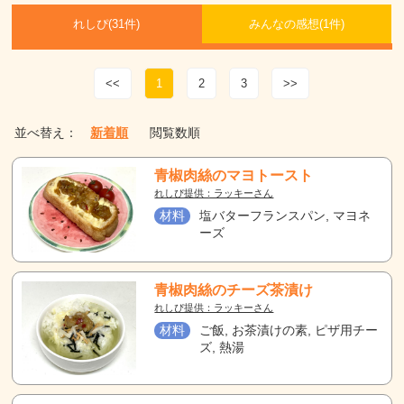
れしぴ(
31件)
みんなの感想(
1
件)
<<
1
2
3
>>
並べ替え：
新着順
閲覧数順
青椒肉絲のマヨトースト
れしぴ提供：ラッキーさん
材料
塩バターフランスパン, マヨネ
ーズ
青椒肉絲のチーズ茶漬け
れしぴ提供：ラッキーさん
材料
ご飯, お茶漬けの素, ピザ用チー
ズ, 熱湯