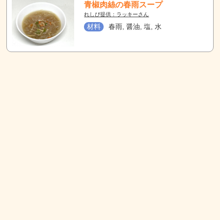
青椒肉絲の春雨スープ
れしぴ提供：ラッキーさん
材料
春雨, 醤油, 塩, 水