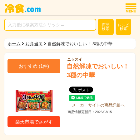
商品
レシピ
検索
検索
ホーム
お弁当向
自然解凍でおいしい！ 3種の中華
ニッスイ
自然解凍でおいしい！
おすすめ
(
1
件)
3種の中華
メーカーサイトの商品詳細へ
商品情報更新日：2026/03/15
楽天市場でさがす