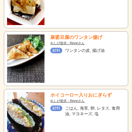
麻婆豆腐のワンタン揚げ
れしぴ提供：Rinrinさん
材料
ワンタンの皮, 揚げ油
ホイコーロー入りおにぎらず
れしぴ提供：Rinrinさん
材料
ごはん, 海苔, 卵, レタス, 食用
油, マヨネーズ, 塩