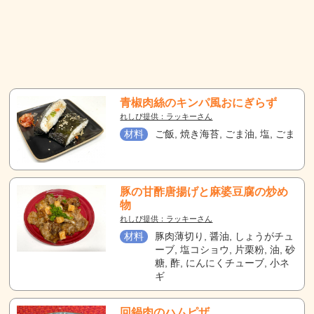
青椒肉絲のキンパ風おにぎらず
れしぴ提供：ラッキーさん
材料
ご飯, 焼き海苔, ごま油, 塩, ごま
豚の甘酢唐揚げと麻婆豆腐の炒め
物
れしぴ提供：ラッキーさん
材料
豚肉薄切り, 醤油, しょうがチュ
ーブ, 塩コショウ, 片栗粉, 油, 砂
糖, 酢, にんにくチューブ, 小ネ
ギ
回鍋肉のハムピザ