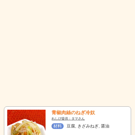
青椒肉絲のねぎ冷奴
れしぴ提供：タマさん
材料
豆腐, きざみねぎ, 醤油