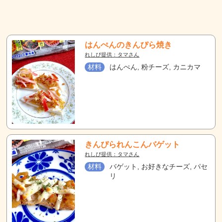
はんぺんのきんぴら焼き
れしぴ提供：タマさん
材料
はんぺん, 粉チーズ, カニカマ
きんぴられんこんバゲット
れしぴ提供：タマさん
材料
バゲット, お好きなチーズ, パセ
リ