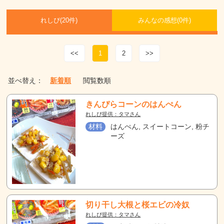
れしぴ(
20件)
みんなの感想(
0
件)
<<
1
2
>>
並べ替え：
新着順
閲覧数順
きんぴらコーンのはんぺん
れしぴ提供：タマさん
材料
はんぺん, スイートコーン, 粉チ
ーズ
切り干し大根と桜エビの冷奴
れしぴ提供：タマさん