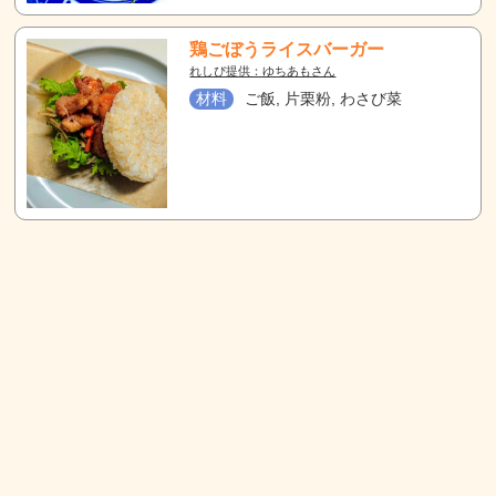
鶏ごぼうライスバーガー
れしぴ提供：ゆちあもさん
材料
ご飯, 片栗粉, わさび菜