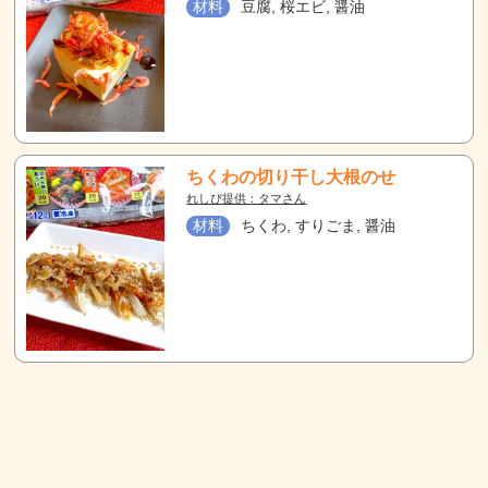
材料
豆腐, 桜エビ, 醤油
ちくわの切り干し大根のせ
れしぴ提供：タマさん
材料
ちくわ, すりごま, 醤油