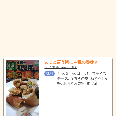
あっと言う間に４種の春巻き
れしぴ提供：minatsuさん
材料
しゃぶしゃぶ用もち, スライス
チーズ, 春巻きの皮, ねぎやしそ
等, 水溶き片栗粉, 揚げ油