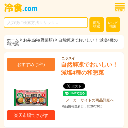
商品
レシピ
検索
検索
ホーム
お弁当向(野菜類)
自然解凍でおいしい！ 減塩4種の
和惣菜
ニッスイ
自然解凍でおいしい！
おすすめ
(
1
件)
減塩4種の和惣菜
メーカーサイトの商品詳細へ
商品情報更新日：2026/03/15
楽天市場でさがす