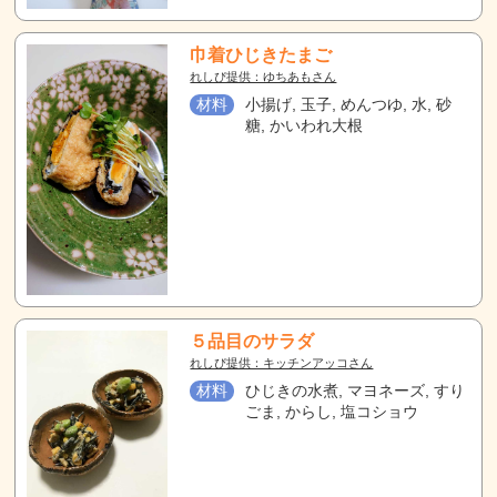
巾着ひじきたまご
れしぴ提供：ゆちあもさん
材料
小揚げ, 玉子, めんつゆ, 水, 砂
糖, かいわれ大根
５品目のサラダ
れしぴ提供：キッチンアッコさん
材料
ひじきの水煮, マヨネーズ, すり
ごま, からし, 塩コショウ