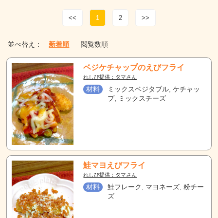
<<
1
2
>>
並べ替え：
新着順
閲覧数順
ベジケチャップのえびフライ
れしぴ提供：タマさん
材料
ミックスベジタブル, ケチャッ
プ, ミックスチーズ
鮭マヨえびフライ
れしぴ提供：タマさん
材料
鮭フレーク, マヨネーズ, 粉チー
ズ