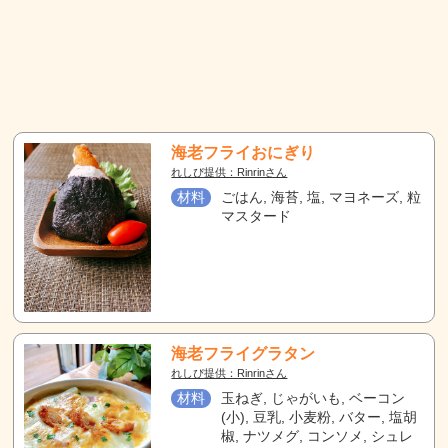
海老フライおにぎり
れしぴ提供：Rinrinさん
材料
ごはん, 海苔, 塩, マヨネーズ, 粒
マスタード
海老フライグラタン
れしぴ提供：Rinrinさん
材料
玉ねぎ, じゃがいも, ベーコン
(小), 豆乳, 小麦粉, バター, 塩胡
椒, ナツメグ, コンソメ, シュレ