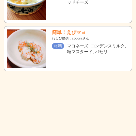
ッドチーズ
簡単！えびマヨ
れしぴ提供：cocoraさん
材料
マヨネーズ, コンデンスミルク,
粒マスタード, パセリ