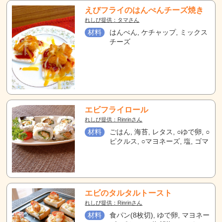
えびフライのはんぺんチーズ焼き
れしぴ提供：タマさん
材料
はんぺん, ケチャップ, ミックス
チーズ
エビフライロール
れしぴ提供：Rinrinさん
材料
ごはん, 海苔, レタス, ○ゆで卵, ○
ピクルス, ○マヨネーズ, 塩, ゴマ
エビのタルタルトースト
れしぴ提供：Rinrinさん
材料
食パン(8枚切), ゆで卵, マヨネー