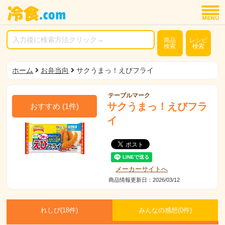
商品
レシピ
検索
検索
ホーム
お弁当向
サクうまっ！えびフライ
テーブルマーク
サクうまっ！えびフラ
おすすめ
(
1
件)
イ
メーカーサイトへ
商品情報更新日：2026/03/12
れしぴ(
18件)
みんなの感想(
0
件)