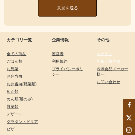
意見を送る
カテゴリ一覧
企業情報
その他
全ての商品
運営者
ログイン
ごはん類
利用規約
新規会員登録
お惣菜
プライバシーポリ
冷凍食品メーカー
シー
様へ
お弁当向
お問い合わせ
お弁当向(野菜類)
めん類
めん類(麺のみ)
野菜類
デザート
グラタン・ドリア
ピザ