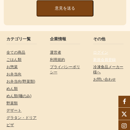
意見を送る
カテゴリ一覧
企業情報
その他
全ての商品
運営者
ログイン
ごはん類
利用規約
新規会員登録
お惣菜
プライバシーポリ
冷凍食品メーカー
シー
様へ
お弁当向
お問い合わせ
お弁当向(野菜類)
めん類
めん類(麺のみ)
野菜類
デザート
グラタン・ドリア
ピザ