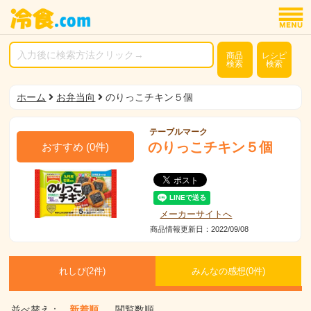
商品
レシピ
検索
検索
ホーム
お弁当向
のりっこチキン５個
テーブルマーク
のりっこチキン５個
おすすめ
(
0
件)
メーカーサイトへ
商品情報更新日：2022/09/08
れしぴ(
2件)
みんなの感想(
0
件)
並べ替え：
新着順
閲覧数順