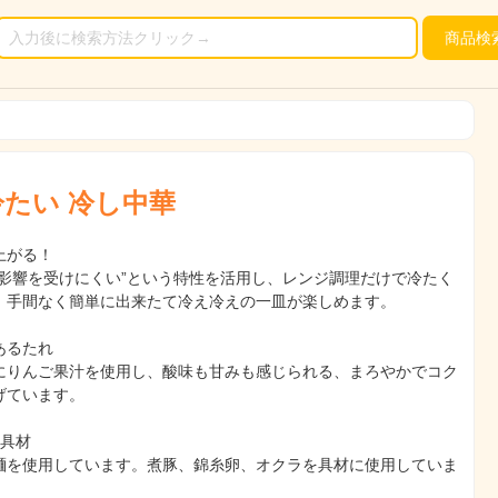
商品
検
たい 冷し中華
上がる！
の影響を受けにくい”という特性を活用し、レンジ調理だけで冷たく
。手間なく簡単に出来たて冷え冷えの一皿が楽しめます。
あるたれ
にりんご果汁を使用し、酸味も甘みも感じられる、まろやかでコク
げています。
の具材
麺を使用しています。煮豚、錦糸卵、オクラを具材に使用していま