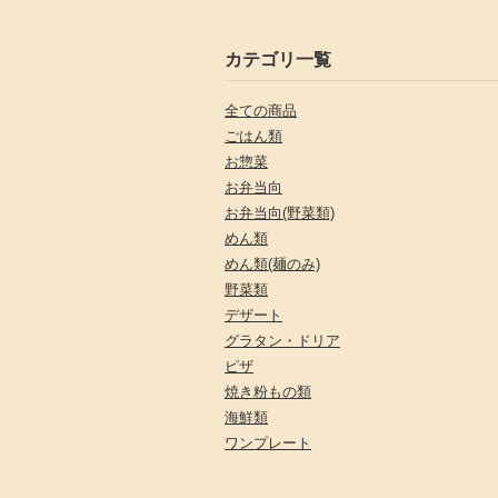
カテゴリ一覧
全ての商品
ごはん類
お惣菜
お弁当向
お弁当向(野菜類)
めん類
めん類(麺のみ)
野菜類
デザート
グラタン・ドリア
ピザ
焼き粉もの類
海鮮類
ワンプレート