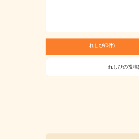
れしぴ(
0件)
れしぴの投稿