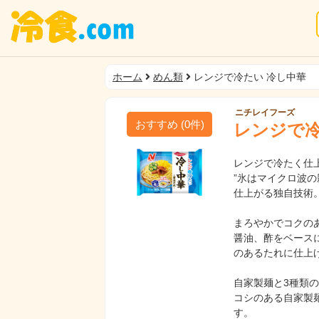
ホーム
めん類
レンジで冷たい 冷し中華
ニチレイフーズ
おすすめ
(
0
件)
レンジで冷
レンジで冷たく仕
”氷はマイクロ波
仕上がる独自技術
まろやかでコクの
醤油、酢をベース
のあるたれに仕上
自家製麺と3種類
コシのある自家製
す。