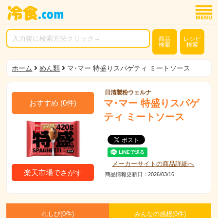
商品
レシピ
検索
検索
ホーム
めん類
マ･マー 特盛りスパゲティ ミートソース
日清製粉ウェルナ
マ･マー 特盛りスパゲ
おすすめ
(
0
件)
ティ ミートソース
メーカーサイトの商品詳細へ
楽天市場でさがす
商品情報更新日：2026/03/16
れしぴ(
0件)
みんなの感想(
0
件)