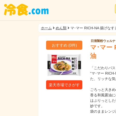
ホーム
めん類
マ･マー RICH-NA 揚げ
日清製粉ウェルナ
おすすめ
(
0
件)
マ･マー 
油
「こだわりパス
“マ･マー RI
た、リッチな気
楽天市場でさがす
ごろっと大きめ
香る和風醤油に
はぷりっとした
妙です。
袋のままレンジ