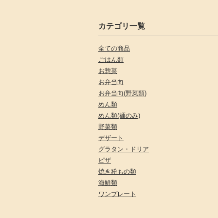
カテゴリ一覧
全ての商品
ごはん類
お惣菜
お弁当向
お弁当向(野菜類)
めん類
めん類(麺のみ)
野菜類
デザート
グラタン・ドリア
ピザ
焼き粉もの類
海鮮類
ワンプレート