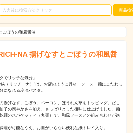
商品
検
なすとごぼうの和風醤油
RICH-NA 揚げなすとごぼうの和風醤
タでリッチな気分」
CH-NA（リッチーナ）”は、お店のように具材・ソース・麺にこだわっ
分になれる冷凍パスタ。
の揚げなす、ごぼう、ベーコン、ほうれん草をトッピング。だし
柚子の爽やかさを加え、さっぱりとした後味に仕上げました。麺
乾麺のスパゲッティ（丸麺）で、和風ソースとの組み合わせが絶
調理が可能なうえ、お皿がいらない便利な紙トレイ入り。