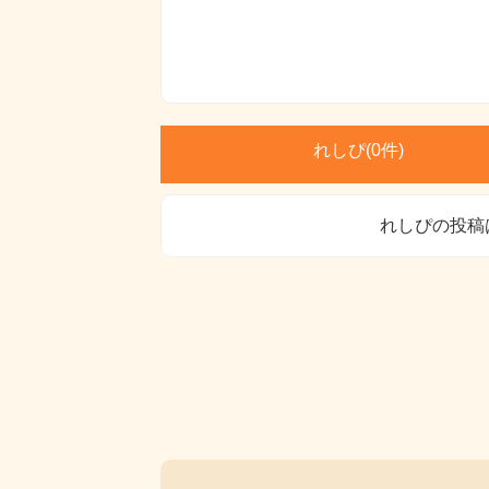
れしぴ(
0件)
れしぴの投稿