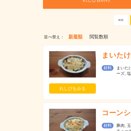
<<
新着順
閲覧数順
並べ替え：
まいたけ
材料
まいたけ
ーズ, 
れしぴをみる
コーンシ
材料
豚肉, 