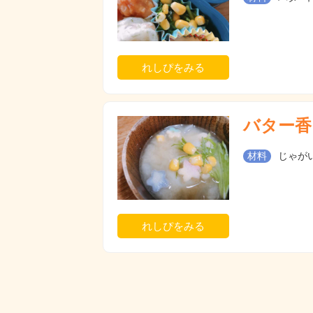
れしぴをみる
バター香
材料
じゃがい
れしぴをみる