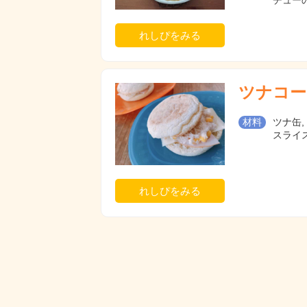
チュー
れしぴをみる
ツナコー
材料
ツナ缶,
スライ
れしぴをみる