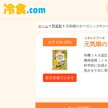
ホーム
野菜類
元気畑のオーガニック®コ
ニチレイフーズ
おすすめ
(
2
件)
元気畑の
有機ＪＡＳ認定
農林規格（ＪＡ
科学的に合成さ
恵みを十分に受
楽天市場でさがす
れしぴ(
28件)