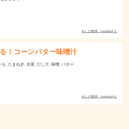
れしぴ提供：cocoraさん
る！コーンバター味噌汁
も, たまねぎ, 水菜, だし汁, 味噌, バター
れしぴ提供：cocoraさん