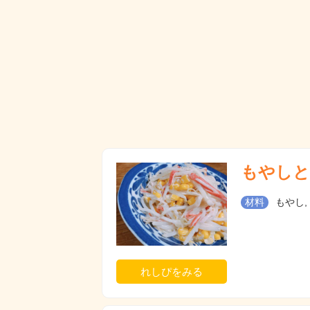
もやしと
材料
もやし,
れしぴをみる