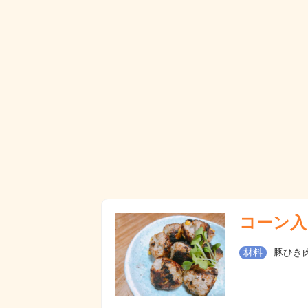
コーン入
材料
豚ひき肉