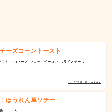
チーズコーントースト
フト, マヨネーズ, ブロックベーコン, スライスチーズ
れしぴ提供：あいちんさん
！ほうれん草ソテー
 塩こしょう