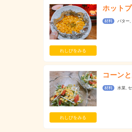
ホットプ
材料
バター,
れしぴをみる
コーンと
材料
水菜, 
れしぴをみる