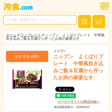
商品
レシピ
検索
検索
ホーム
ワンプレート
ニップン よくばりプレート 中華風
炊き込みご飯＆豆腐から作ったお肉の麻婆なす
ニップン
ニップン よくばりプ
おすすめ
(
0
件)
レート 中華風炊き込
みご飯＆豆腐から作っ
たお肉の麻婆なす
メーカーサイトの商品詳細へ
商品情報更新日：2026/03/10