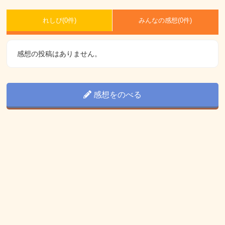
れしぴ(
0件)
みんなの感想(
0
件)
感想の投稿はありません。
感想をのべる