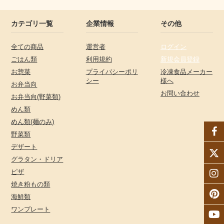
カテゴリ一覧
企業情報
その他
全ての商品
運営者
ログイン
ごはん類
利用規約
新規会員登録
お惣菜
プライバシーポリ
冷凍食品メーカー
シー
様へ
お弁当向
お問い合わせ
お弁当向(野菜類)
めん類
めん類(麺のみ)
野菜類
デザート
グラタン・ドリア
ピザ
焼き粉もの類
海鮮類
ワンプレート