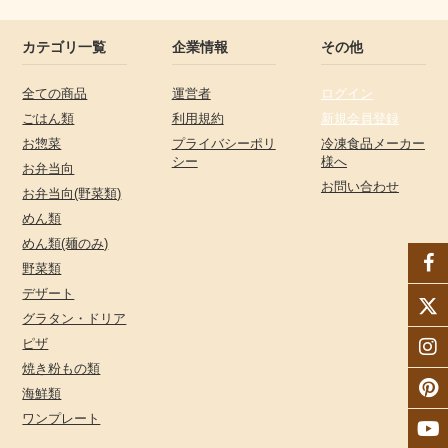
カテゴリ一覧
企業情報
その他
全ての商品
運営者
ログイン
ごはん類
利用規約
新規会員登録
お惣菜
プライバシーポリ
冷凍食品メーカー
シー
様へ
お弁当向
お問い合わせ
お弁当向(野菜類)
めん類
めん類(麺のみ)
野菜類
デザート
グラタン・ドリア
ピザ
焼き粉もの類
海鮮類
ワンプレート