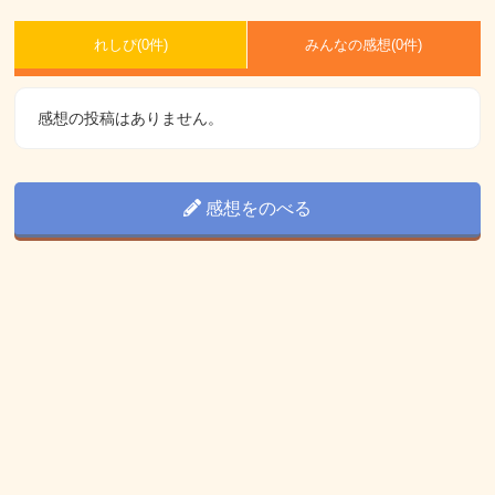
れしぴ(
0件)
みんなの感想(
0
件)
感想の投稿はありません。
感想をのべる