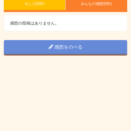
れしぴ(
0件)
みんなの感想(
0
件)
感想の投稿はありません。
感想をのべる