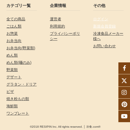
カテゴリ一覧
企業情報
その他
全ての商品
運営者
ログイン
ごはん類
利用規約
新規会員登録
お惣菜
プライバシーポリ
冷凍食品メーカー
シー
様へ
お弁当向
お問い合わせ
お弁当向(野菜類)
めん類
めん類(麺のみ)
野菜類
デザート
グラタン・ドリア
ピザ
焼き粉もの類
海鮮類
ワンプレート
©2018 RESIPIN Inc. All rights reserved. │ 冷食.com®