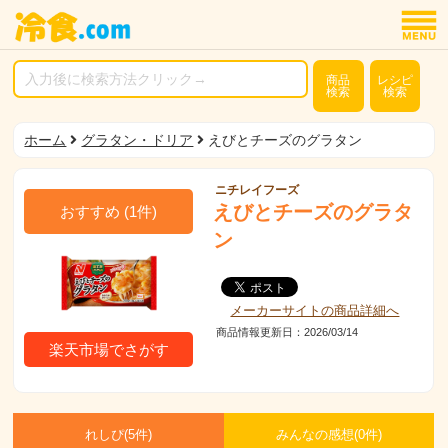
商品
レシピ
検索
検索
ホーム
グラタン・ドリア
えびとチーズのグラタン
ニチレイフーズ
えびとチーズのグラタ
おすすめ
(
1
件)
ン
メーカーサイトの商品詳細へ
商品情報更新日：2026/03/14
楽天市場でさがす
れしぴ(
5件)
みんなの感想(
0
件)