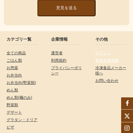
意見を送る
カテゴリ一覧
企業情報
その他
全ての商品
運営者
ログイン
ごはん類
利用規約
新規会員登録
お惣菜
プライバシーポリ
冷凍食品メーカー
シー
様へ
お弁当向
お問い合わせ
お弁当向(野菜類)
めん類
めん類(麺のみ)
野菜類
デザート
グラタン・ドリア
ピザ