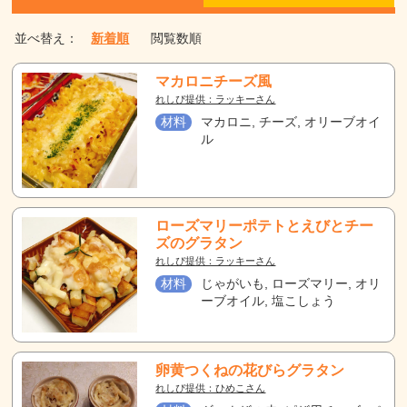
並べ替え：
新着順
閲覧数順
マカロニチーズ風
れしぴ提供：ラッキーさん
材料
マカロニ, チーズ, オリーブオイ
ル
ローズマリーポテトとえびとチー
ズのグラタン
れしぴ提供：ラッキーさん
材料
じゃがいも, ローズマリー, オリ
ーブオイル, 塩こしょう
卵黄つくねの花びらグラタン
れしぴ提供：ひめこさん