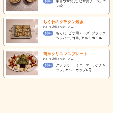
材料
ギョウザの皮, ピザ用チーズ, パ
ン粉
ちくわのグラタン焼き
れしぴ提供：ひめこさん
材料
ちくわ, ピザ用チーズ, ブラック
ペッパー, 竹串, アルミホイル
簡単クリスマスプレート
れしぴ提供：ひめこさん
材料
クラッカー, ミニトマト, ケチャ
ップ, アルミカップ6号