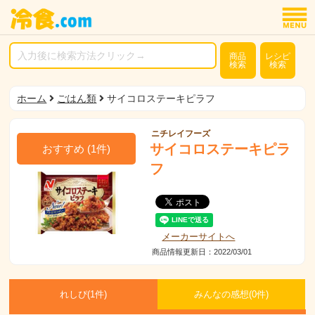
商品
レシピ
検索
検索
ホーム
ごはん類
サイコロステーキピラフ
ニチレイフーズ
サイコロステーキピラ
おすすめ
(
1
件)
フ
メーカーサイトへ
商品情報更新日：2022/03/01
れしぴ(
1件)
みんなの感想(
0
件)