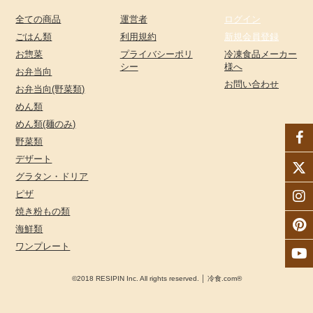
全ての商品
運営者
ログイン
ごはん類
利用規約
新規会員登録
お惣菜
プライバシーポリ
冷凍食品メーカー
シー
様へ
お弁当向
お問い合わせ
お弁当向(野菜類)
めん類
めん類(麺のみ)
野菜類
デザート
グラタン・ドリア
ピザ
焼き粉もの類
海鮮類
ワンプレート
©2018 RESIPIN Inc. All rights reserved. │ 冷食.com®