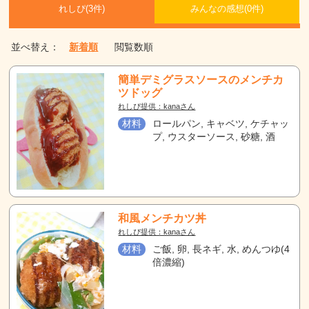
れしぴ(
3件)
みんなの感想(
0
件)
並べ替え：
新着順
閲覧数順
簡単デミグラスソースのメンチカ
ツドッグ
れしぴ提供：kanaさん
材料
ロールパン, キャベツ, ケチャッ
プ, ウスターソース, 砂糖, 酒
和風メンチカツ丼
れしぴ提供：kanaさん
材料
ご飯, 卵, 長ネギ, 水, めんつゆ(4
倍濃縮)