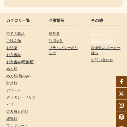
カテゴリ一覧
企業情報
その他
全ての商品
運営者
ログイン
ごはん類
利用規約
新規会員登録
お惣菜
プライバシーポリ
冷凍食品メーカー
シー
様へ
お弁当向
お問い合わせ
お弁当向(野菜類)
めん類
めん類(麺のみ)
野菜類
デザート
グラタン・ドリア
ピザ
焼き粉もの類
海鮮類
ワンプレート