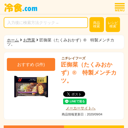
商品
レシピ
検索
検索
ホーム
お惣菜
匠御菜（たくみおかず）® 特製メンチカ
ツ。
ニチレイフーズ
匠御菜（たくみおか
おすすめ
(
1
件)
ず）® 特製メンチカ
ツ。
メーカーサイトへ
商品情報更新日：2020/09/04