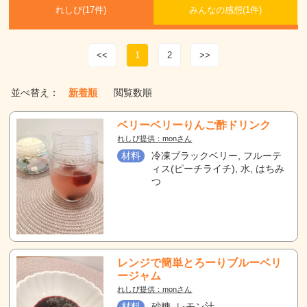
れしぴ(
17件)
みんなの感想(
1
件)
<<
1
2
>>
並べ替え：
新着順
閲覧数順
ベリーベリーりんご酢ドリンク
れしぴ提供：monさん
材料
冷凍ブラックベリー, フルーテ
ィス(ピーチライチ), 水, はちみ
つ
レンジで簡単とろーりブルーベリ
ージャム
れしぴ提供：monさん
材料
砂糖, レモン汁