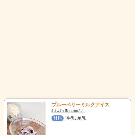
ブルーベリーミルクアイス
れしぴ提供：monさん
材料
牛乳, 練乳