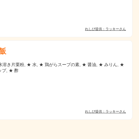
れしぴ提供：ラッキーさん
飯
 水溶き片栗粉, ★ 水, ★ 鶏がらスープの素, ★ 醤油, ★ みりん, ★
プ, ★ 酢
れしぴ提供：ラッキーさん