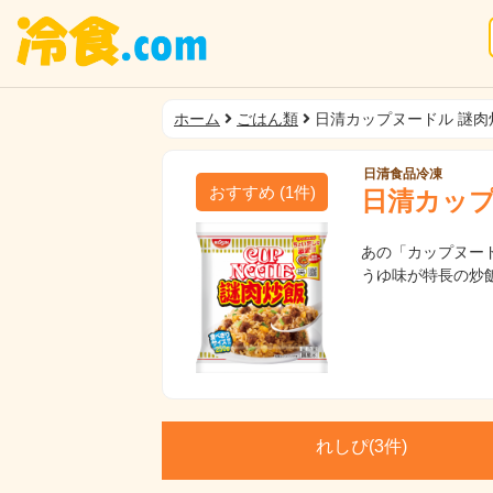
ホーム
ごはん類
日清カップヌードル 謎肉
日清食品冷凍
おすすめ
(
1
件)
日清カップ
あの「カップヌー
うゆ味が特長の炒飯
れしぴ(
3件)