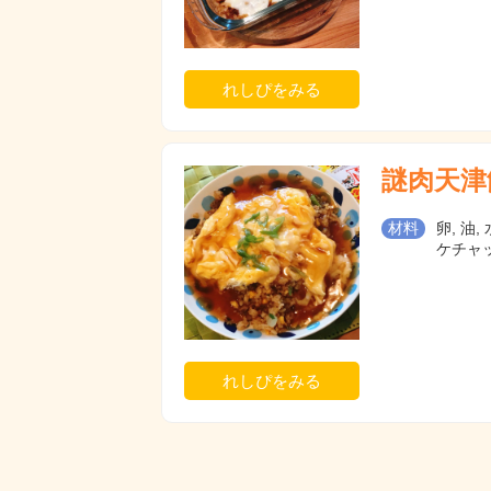
れしぴをみる
謎肉天津
材料
卵, 油,
ケチャッ
れしぴをみる