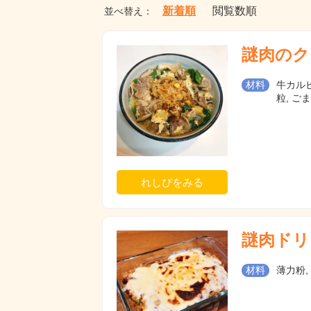
新着順
閲覧数順
並べ替え：
謎肉のク
材料
牛カルビ
粒, ごま
れしぴをみる
謎肉ドリ
材料
薄力粉,