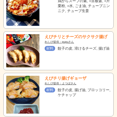
鶏がらスープの素, ○豆板醤, ○片
栗粉, ○水, ごま油, チューブニン
ニク, チューブ生姜
えびチリとチーズのサクサク揚げ
れしぴ提供：pupuさん
材料
餃子の皮, 溶けるチーズ, 揚げ油
えびチリ揚げギョーザ
れしぴ提供：よつばさん
材料
餃子の皮, 揚げ油, ブロッコリー,
ケチャップ