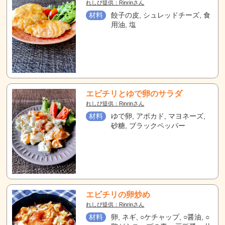
れしぴ提供：Rinrinさん
材料
餃子の皮, シュレッドチーズ, 食
用油, 塩
エビチリとゆで卵のサラダ
れしぴ提供：Rinrinさん
材料
ゆで卵, アボカド, マヨネーズ,
砂糖, ブラックペッパー
エビチリの卵炒め
れしぴ提供：Rinrinさん
材料
卵, ネギ, ○ケチャップ, ○醤油, ○