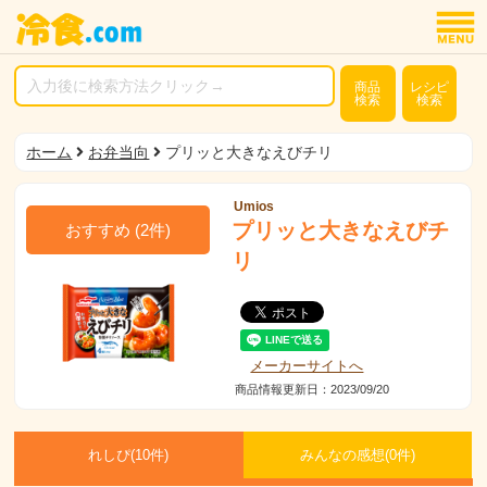
商品
レシピ
検索
検索
ホーム
お弁当向
プリッと大きなえびチリ
Umios
プリッと大きなえびチ
おすすめ
(
2
件)
リ
メーカーサイトへ
商品情報更新日：2023/09/20
れしぴ(
10件)
みんなの感想(
0
件)