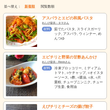
並べ替え：
新着順
閲覧数順
アスパラとエビの和風パスタ
れしぴ提供：タマさん
材料
茹でたパスタ, スライスガーリ
ック, アスパラ, ウィンナー, め
んつゆ
エビチリと野菜の甘酢あんかけ
れしぴ提供：Rinrinさん
材料
冷凍ブロッコリー, ミディアム
トマト, ○ケチャップ, ○オイスタ
ーソース, ○酢, ○醤油, ○水, ○片
栗粉, チューブニンニク, チュー
ブ生姜, 食用油
えびチリとチーズの揚げ餃子