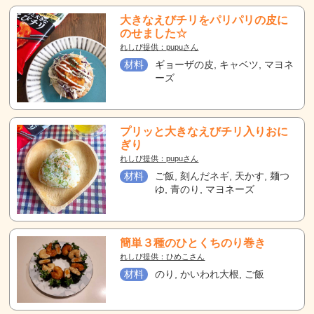
大きなえびチリをパリパリの皮に
のせました☆
れしぴ提供：pupuさん
材料
ギョーザの皮, キャベツ, マヨネ
ーズ
プリッと大きなえびチリ入りおに
ぎり
れしぴ提供：pupuさん
材料
ご飯, 刻んだネギ, 天かす, 麺つ
ゆ, 青のり, マヨネーズ
簡単３種のひとくちのり巻き
れしぴ提供：ひめこさん
材料
のり, かいわれ大根, ご飯