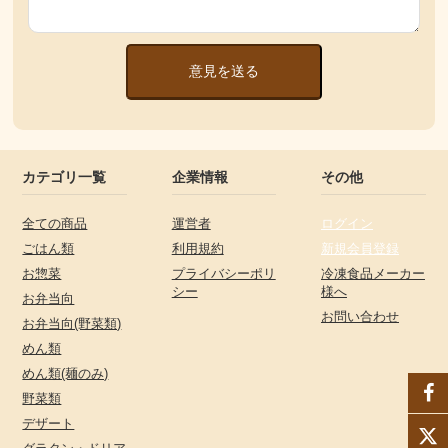
意見を送る
カテゴリ一覧
企業情報
その他
全ての商品
運営者
ログイン
ごはん類
利用規約
新規会員登録
お惣菜
プライバシーポリ
冷凍食品メーカー
シー
様へ
お弁当向
お問い合わせ
お弁当向(野菜類)
めん類
めん類(麺のみ)
野菜類
デザート