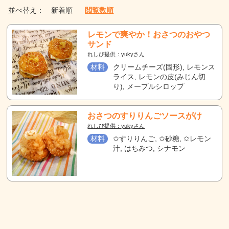
並べ替え：
新着順
閲覧数順
レモンで爽やか！おさつのおやつ
サンド
れしぴ提供：yukyさん
材料
クリームチーズ(固形), レモンス
ライス, レモンの皮(みじん切
り), メープルシロップ
おさつのすりりんごソースがけ
れしぴ提供：yukyさん
材料
✩すりりんご, ✩砂糖, ✩レモン
汁, はちみつ, シナモン