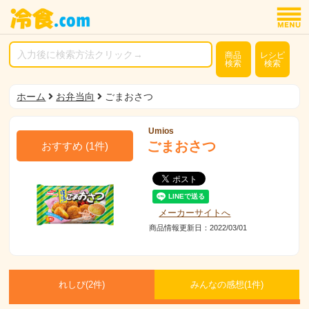
商品
レシピ
検索
検索
ホーム
お弁当向
ごまおさつ
Umios
ごまおさつ
おすすめ
(
1
件)
メーカーサイトへ
商品情報更新日：2022/03/01
れしぴ(
2件)
みんなの感想(
1
件)