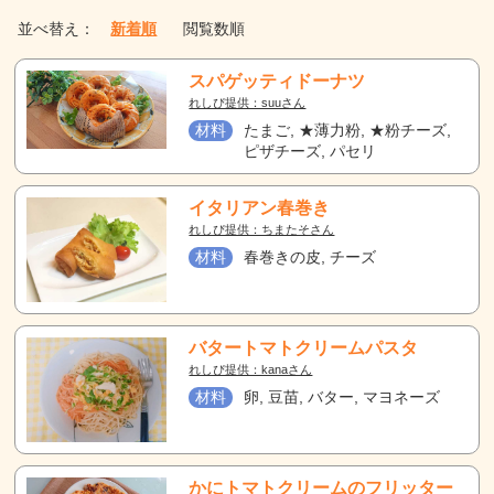
並べ替え：
新着順
閲覧数順
スパゲッティドーナツ
れしぴ提供：suuさん
材料
たまご, ★薄力粉, ★粉チーズ,
ピザチーズ, パセリ
イタリアン春巻き
れしぴ提供：ちまたそさん
材料
春巻きの皮, チーズ
バタートマトクリームパスタ
れしぴ提供：kanaさん
材料
卵, 豆苗, バター, マヨネーズ
かにトマトクリームのフリッター