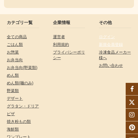
カテゴリ一覧
企業情報
その他
全ての商品
運営者
ログイン
ごはん類
利用規約
新規会員登録
お惣菜
プライバシーポリ
冷凍食品メーカー
シー
様へ
お弁当向
お問い合わせ
お弁当向(野菜類)
めん類
めん類(麺のみ)
野菜類
デザート
グラタン・ドリア
ピザ
焼き粉もの類
海鮮類
ワンプレート