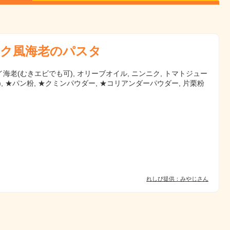
ク風海老のパスタ
海老(むきエビでも可), オリーブオイル, ニンニク, トマトジュー
), ★パン粉, ★クミンパウダー, ★コリアンダーパウダー, 片栗粉
れしぴ提供：みやじさん