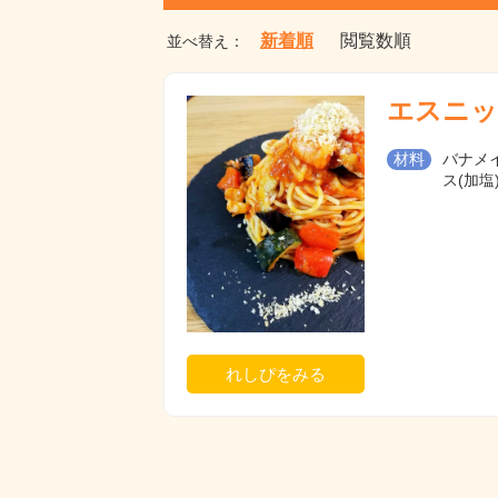
新着順
閲覧数順
並べ替え：
エスニッ
材料
バナメイ
ス(加塩
れしぴをみる