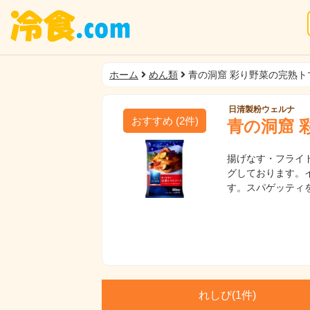
ホーム
めん類
青の洞窟 彩り野菜の完熟ト
日清製粉ウェルナ
おすすめ
(
2
件)
青の洞窟 
揚げなす・フライ
グしております。
す。スパゲッティ
れしぴ(
1件)