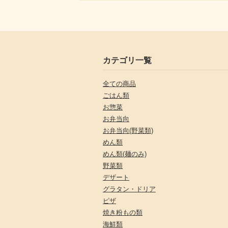
カテゴリ一覧
全ての商品
ごはん類
お惣菜
お弁当向
お弁当向(野菜類)
めん類
めん類(麺のみ)
野菜類
デザート
グラタン・ドリア
ピザ
焼き粉もの類
海鮮類