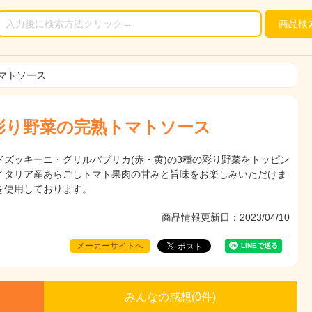
商品
検
マトソース
彩り野菜の完熟トマトソース
ドズッキーニ・グリルパプリカ(赤・黄)の3種の彩り野菜をトッピン
イタリア産あらごしトマト果肉の甘みと旨味をお楽しみいただけま
を使用しております。
商品情報更新日：2023/04/10
メーカーサイトへ
みんなの感想(
0
件)